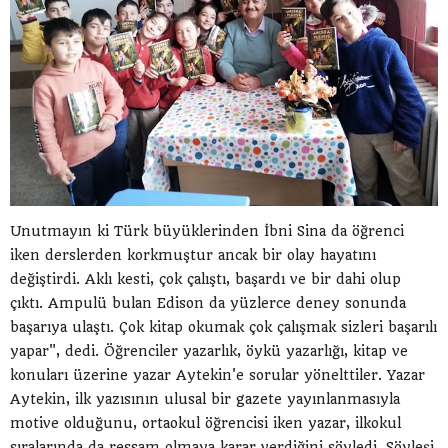
Unutmayın ki Türk büyüklerinden İbni Sina da öğrenci
iken derslerden korkmuştur ancak bir olay hayatını
değiştirdi. Aklı kesti, çok çalıştı, başardı ve bir dahi olup
çıktı. Ampulü bulan Edison da yüzlerce deney sonunda
başarıya ulaştı. Çok kitap okumak çok çalışmak sizleri başarılı
yapar", dedi. Öğrenciler yazarlık, öykü yazarlığı, kitap ve
konuları üzerine yazar Aytekin'e sorular yönelttiler. Yazar
Aytekin, ilk yazısının ulusal bir gazete yayınlanmasıyla
motive olduğunu, ortaokul öğrencisi iken yazar, ilkokul
sıralarında da ressam olmaya karar verdiğini söyledi. Söyleşi