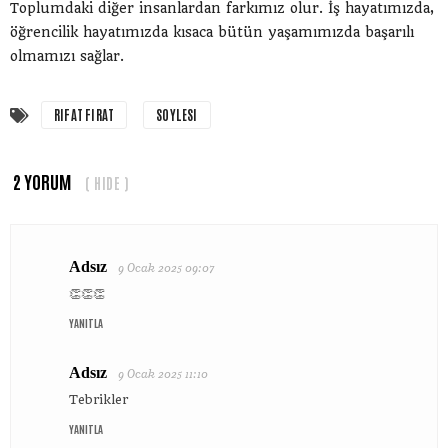
Toplumdaki diğer insanlardan farkımız olur. İş hayatımızda,
öğrencilik hayatımızda kısaca bütün yaşamımızda başarılı
olmamızı sağlar.
RIFAT FIRAT
SOYLESI
2 YORUM
( HIDE )
Adsız
9 Ocak 2025 09:07
👏👏👏
YANITLA
Adsız
9 Ocak 2025 11:10
Tebrikler
YANITLA