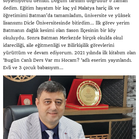
söyleniyordu denildi. Doğum tarihim doğrudur o zaman
dedim. Eğitim hayatım bir kaç yıl Malatya hariç ilk ve
öğretimimi Batman’da tamamladım, üniversite ve yüksek
lisansımı Dicle Üniversitesinde bitirdim… İlk görev yerim
Batmanın dağlık kesimi olan Sason İlçesinin bir köy
okuluydu. Sonra Batman Merkezde birçok okulda okul
idareciliği, aile eğitmenliği ve Bilirkişilik görevlerini
yürüttüm ve devam ediyorum. 2021 yılında ilk kitabım olan
‘Bugün Canlı Ders Var mı Hocam? ‘adlı eserim yayınlandı.
Evli ve 3 çocuk babasıyım…