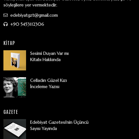
söyleşilere yer vermektedir.
edebiyatgzt@gmail.com
+90 5453112306
KİTAP
Sesimi Duyan Var mı
Kitabı Hakkında
Celladın Güzel Kızı
İnceleme Yazısı
GAZETE
Edebiyat Gazetesi’nin Üçüncü
Sayısı Yayında