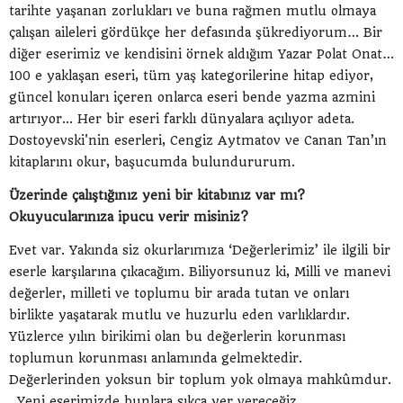
tarihte yaşanan zorlukları ve buna rağmen mutlu olmaya
çalışan aileleri gördükçe her defasında şükrediyorum… Bir
diğer eserimiz ve kendisini örnek aldığım Yazar Polat Onat…
100 e yaklaşan eseri, tüm yaş kategorilerine hitap ediyor,
güncel konuları içeren onlarca eseri bende yazma azmini
artırıyor... Her bir eseri farklı dünyalara açılıyor adeta.
Dostoyevski'nin eserleri, Cengiz Aytmatov ve Canan Tan’ın
kitaplarını okur, başucumda bulundururum.
Üzerinde çalıştığınız yeni bir kitabınız var mı?
Okuyucularınıza ipucu verir misiniz?
Evet var. Yakında siz okurlarımıza ‘Değerlerimiz’ ile ilgili bir
eserle karşılarına çıkacağım. Biliyorsunuz ki, Milli ve manevi
değerler, milleti ve toplumu bir arada tutan ve onları
birlikte yaşatarak mutlu ve huzurlu eden varlıklardır.
Yüzlerce yılın birikimi olan bu değerlerin korunması
toplumun korunması anlamında gelmektedir.
Değerlerinden yoksun bir toplum yok olmaya mahkûmdur.
. Yeni eserimizde bunlara sıkça yer vereceğiz.