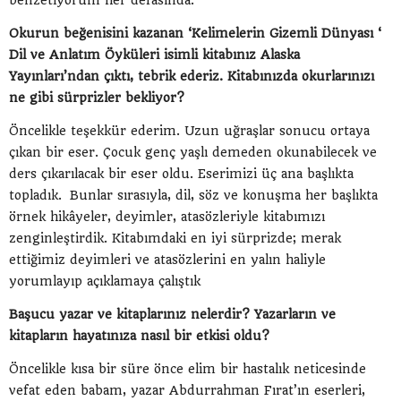
benzetiyorum her defasında.
Okurun beğenisini kazanan ‘Kelimelerin Gizemli Dünyası ‘
Dil ve Anlatım Öyküleri isimli kitabınız Alaska
Yayınları’ndan çıktı, tebrik ederiz. Kitabınızda okurlarınızı
ne gibi sürprizler bekliyor?
Öncelikle teşekkür ederim. Uzun uğraşlar sonucu ortaya
çıkan bir eser. Çocuk genç yaşlı demeden okunabilecek ve
ders çıkarılacak bir eser oldu. Eserimizi üç ana başlıkta
topladık. Bunlar sırasıyla, dil, söz ve konuşma her başlıkta
örnek hikâyeler, deyimler, atasözleriyle kitabımızı
zenginleştirdik. Kitabımdaki en iyi sürprizde; merak
ettiğimiz deyimleri ve atasözlerini en yalın haliyle
yorumlayıp açıklamaya çalıştık
Başucu yazar ve kitaplarınız nelerdir? Yazarların ve
kitapların hayatınıza nasıl bir etkisi oldu?
Öncelikle kısa bir süre önce elim bir hastalık neticesinde
vefat eden babam, yazar Abdurrahman Fırat’ın eserleri,