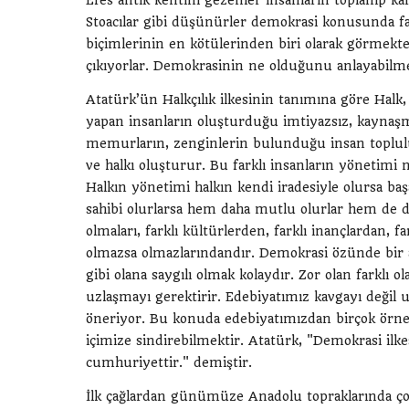
Efes antik kentini gezenler insanların toplanıp karar
Stoacılar gibi düşünürler demokrasi konusunda far
biçimlerinin en kötülerinden biri olarak görmekt
çıkıyorlar. Demokrasinin ne olduğunu anlayabilm
Atatürk’ün Halkçılık ilkesinin tanımına göre Halk, 
yapan insanların oluşturduğu imtiyazsız, kaynaşmış 
memurların, zenginlerin bulunduğu insan topluluğ
ve halkı oluşturur. Bu farklı insanların yönetimi 
Halkın yönetimi halkın kendi iradesiyle olursa başar
sahibi olurlarsa hem daha mutlu olurlar hem de dah
olmaları, farklı kültürlerden, farklı inançlardan, 
olmazsa olmazlarındandır. Demokrasi özünde bir ar
gibi olana saygılı olmak kolaydır. Zor olan farklı 
uzlaşmayı gerektirir. Edebiyatımız kavgayı değil u
öneriyor. Bu konuda edebiyatımızdan birçok örne
içimize sindirebilmektir. Atatürk, "Demokrasi ilk
cumhuriyettir." demiştir.
İlk çağlardan günümüze Anadolu topraklarında çok k