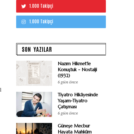
1.000 Takipçi
1.000 Takipçi
SON YAZILAR
Nazım Hikmet'le
Konuştuk - Nostalji
(1932)
6 gün önce
l
Tiyatro Hikâyesinde
Yaşam-Tiyatro
Çatışması
6 gün önce
Güneşe Mecbur
Hayata Mahkûm