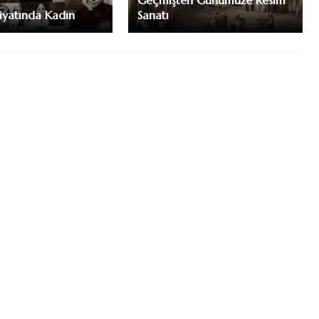
Geçmişten Günümüze Resim
iyatında Kadın
Sanatı