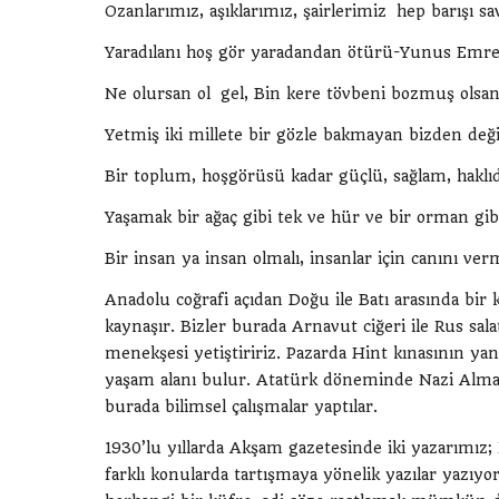
Ozanlarımız, aşıklarımız, şairlerimiz hep barışı sa
Yaradılanı hoş gör yaradandan ötürü-Yunus Emr
Ne olursan ol gel, Bin kere tövbeni bozmuş olsan
Yetmiş iki millete bir gözle bakmayan bizden değil
Bir toplum, hoşgörüsü kadar güçlü, sağlam, haklıd
Yaşamak bir ağaç gibi tek ve hür ve bir orman gi
Bir insan ya insan olmalı, insanlar için canını v
Anadolu coğrafi açıdan Doğu ile Batı arasında bir 
kaynaşır. Bizler burada Arnavut ciğeri ile Rus sa
menekşesi yetiştiririz. Pazarda Hint kınasının y
yaşam alanı bulur. Atatürk döneminde Nazi Alman
burada bilimsel çalışmalar yaptılar.
1930’lu yıllarda Akşam gazetesinde iki yazarımız
farklı konularda tartışmaya yönelik yazılar yazıyorl