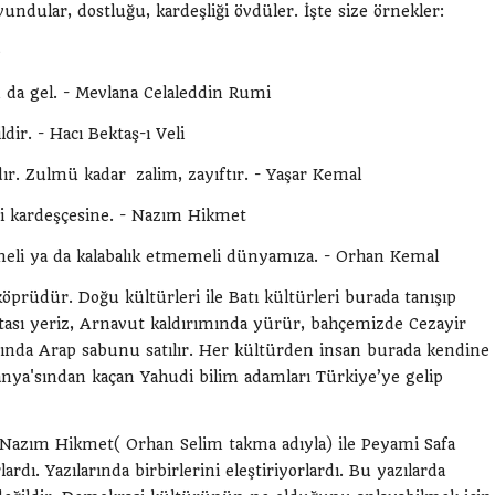
vundular, dostluğu, kardeşliği övdüler. İşte size örnekler:
e
 da gel. - Mevlana Celaleddin Rumi
dir. - Hacı Bektaş-ı Veli
ır. Zulmü kadar zalim, zayıftır. - Yaşar Kemal
bi kardeşçesine. - Nazım Hikmet
ermeli ya da kalabalık etmemeli dünyamıza. - Orhan Kemal
köprüdür. Doğu kültürleri ile Batı kültürleri burada tanışıp
latası yeriz, Arnavut kaldırımında yürür, bahçemizde Cezayir
anında Arap sabunu satılır. Her kültürden insan burada kendine
ya'sından kaçan Yahudi bilim adamları Türkiye’ye gelip
; Nazım Hikmet( Orhan Selim takma adıyla) ile Peyami Safa
ardı. Yazılarında birbirlerini eleştiriyorlardı. Bu yazılarda