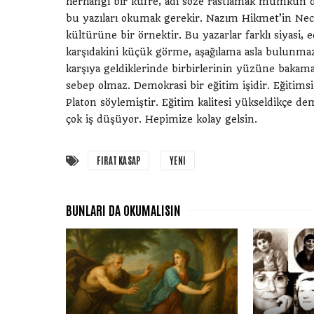
herhangi bir küfre, adi söze rastlamak mümkün 
bu yazıları okumak gerekir. Nazım Hikmet’in Nec
kültürüne bir örnektir. Bu yazarlar farklı siyasi, e
karşıdakini küçük görme, aşağılama asla bulunmaz. 
karşıya geldiklerinde birbirlerinin yüzüne bakamaz
sebep olmaz. Demokrasi bir eğitim işidir. Eğitimsiz
Platon söylemiştir. Eğitim kalitesi yükseldikçe de
çok iş düşüyor. Hepimize kolay gelsin.
FIRAT KASAP
YENI