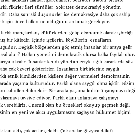
lar aldıkları alanları görebilirler. Sokrates, Platon, Aristo,
klı fikirler ileri sürdüler. Sokrates demokrasiyi yönetim
edir. Daha sonraki düşünürler ise demokrasiye daha çok sahip
ek için önce halkın ne olduğunu anlamak gerekiyor.
farklı inançlardan, kültürlerden gelip ekonomik olarak işbirliği
bir kitledir. İçinde işçilerin, köylülerin, esnafların,
udur. Değişik bölgelerden göç etmiş insanlar bir araya gelir
nasıl olur? Halkın yönetimi demokratik olursa halka faydalı olur.
ıya ulaşılır. İnsanlar kendi yönetimleriyle ilgili kararlarda söz
a çok özveri gösterirler. İnsanların birbirlerine saygılı
farklı etnik kimliklerden kişilere değer vermeleri demokrasinin
ada yaşama kültürüdür. Farklı olana saygılı olma işidir. Bizim
olanı kabullenebilmektir. Bir arada yaşama kültürü çatışmayı deği
zlaşmayı tavsiye ediyor. Farklı olanı anlamaya çalışmayı
k verebiliriz. Önemli olan bu örnekleri okuyup geçmek değil
esinin en yeni ve akıcı uygulamasını sağlayan hükümet biçimi
an aktı, çok acılar çekildi. Çok analar gözyaşı döktü.