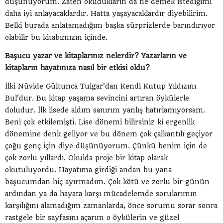
düşünüyorum. Zaten okudukların da ne demek istediğimi
daha iyi anlayacaklardır. Hatta yaşayacaklardır diyebilirim.
Belki burada anlatamadığım başka sürprizlerde barındırıyor
olabilir bu kitabımızın içinde.
Başucu yazar ve kitaplarınız nelerdir? Yazarların ve
kitapların hayatınıza nasıl bir etkisi oldu?
İlki Nüvide Gültunca Tulgar’dan Kendi Kutup Yıldızını
Bul’dur. Bu kitap yaşama sevincini artıran öykülerle
doludur. İlk lisede aldım sanırım yanlış hatırlamıyorsam.
Beni çok etkilemişti. Lise dönemi bilirsiniz ki ergenlik
dönemine denk geliyor ve bu dönem çok çalkantılı geçiyor
çoğu genç için diye düşünüyorum. Çünkü benim için de
çok zorlu yıllardı. Okulda proje bir kitap olarak
okutuluyordu. Hayatıma girdiği andan bu yana
başucumdan hiç ayırmadım. Çok kötü ve zorlu bir günün
ardından ya da hayata karşı mücadelemde sorularımın
karşılığını alamadığım zamanlarda, önce sorumu sorar sonra
rastgele bir sayfasını açarım o öykülerin ve güzel