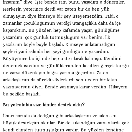
insanım” diye. İşte bende tam bunu yaşadım o dönemler.
Herkesin yeterince derdi var zaten bir de ben yük
olmayayım diye kimseye bir şey isteyemezdim. Tabii o
zamanlar çocukluğumun verdiği utangaçlıkla daha da içe
kapanıktım. Bu yüzden hep kafamda yaşar, günlüğüme
yazardım. çok günlük tutmuşluğum var benim. ilk
yazılarım böyle böyle başladı. Kimseye anlatamadığım
şeyleri yani aslında her şeyi günlüğüme yazardım.
Büyüyünce bu içimde hep ukte olarak kalmıştı. Kendimi
denemek istedim ve günlüklerimden kesitleri gerçek kurgu
ne varsa düzenleyip bilgisayarıma geçirdim. Zaten
arkadaşlarım da sürekli söylerlerdi sen neden bir kitap
yazmıyorsun diye.. Bende yazmaya karar verdim. Hikayem
bu şekilde başladı.
Bu yolculukta size kimler destek oldu?
İkinci soruda da dediğim gibi arkadaşlarım ve ailem en
büyük destekçim oldular. Bir de tıkandığım zamanlarda çok
kendi elimden tutmuşluğum vardır. Bu yüzden kendime