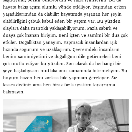
sağduyulu, pozitif buluyorum ve fazla iyimserim. Bu da
hayata bakış açımı olumlu yönde etkiliyor. Yaşımdan erken
yaşadıklarımdan da olabilir; hayatımda yaşanan her şeyin
olabilirliğini çabuk kabul eden bir yapım var. Bu yüzden
olaylara daha mantıklı yaklaşabiliyorum. Fazla sabırlı ve
duaya çok inanan biriyim. Beni içten ve samimi bir dua çok
etkiler. Doğallıktan yanayım. Yapmacık insanlardan ışık
hızında soğurum ve uzaklaşırım. Çevremdeki insanların
benim samimiyetimi ve doğallığımı dile getirmeleri beni
çok mutlu ediyor bu yüzden. Son olarak da herhangi bir
şeye başladıysam mutlaka onu zamanında bitirmeliyim. Bu
huyum bazen beni zorlasa bile yapmam gerekiyor. Siz
kısaca dediniz ama ben biraz fazla uzattım kusuruma
bakmayın.