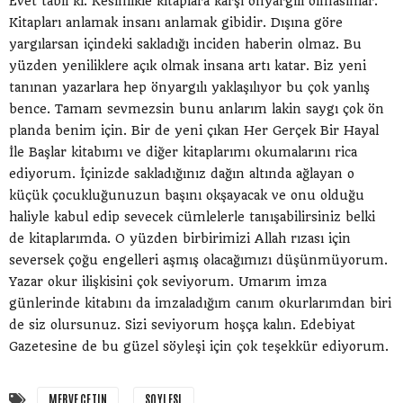
Evet tabii ki. Kesinlikle kitaplara karşı önyargılı olmasınlar.
Kitapları anlamak insanı anlamak gibidir. Dışına göre
yargılarsan içindeki sakladığı inciden haberin olmaz. Bu
yüzden yeniliklere açık olmak insana artı katar. Biz yeni
tanınan yazarlara hep önyargılı yaklaşılıyor bu çok yanlış
bence. Tamam sevmezsin bunu anlarım lakin saygı çok ön
planda benim için. Bir de yeni çıkan Her Gerçek Bir Hayal
İle Başlar kitabımı ve diğer kitaplarımı okumalarını rica
ediyorum. İçinizde sakladığınız dağın altında ağlayan o
küçük çocukluğunuzun başını okşayacak ve onu olduğu
haliyle kabul edip sevecek cümlelerle tanışabilirsiniz belki
de kitaplarımda. O yüzden birbirimizi Allah rızası için
seversek çoğu engelleri aşmış olacağımızı düşünmüyorum.
Yazar okur ilişkisini çok seviyorum. Umarım imza
günlerinde kitabını da imzaladığım canım okurlarımdan biri
de siz olursunuz. Sizi seviyorum hoşça kalın. Edebiyat
Gazetesine de bu güzel söyleşi için çok teşekkür ediyorum.
MERVE ÇETIN
SOYLESI