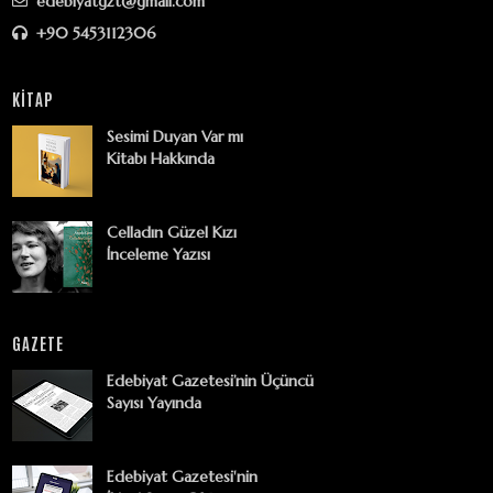
edebiyatgzt@gmail.com
+90 5453112306
KİTAP
Sesimi Duyan Var mı
Kitabı Hakkında
Celladın Güzel Kızı
İnceleme Yazısı
GAZETE
Edebiyat Gazetesi’nin Üçüncü
Sayısı Yayında
Edebiyat Gazetesi'nin