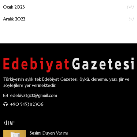
(76)
Ocak 2023
(2)
Aralık 2022
Türkiye’nin aylık tek Edebiyat Gazetesi, öykü, deneme, yazı, şiir ve
söyleşilere yer vermektedir.
edebiyatgzt@gmail.com
+90 5453112306
KİTAP
Sesimi Duyan Var mı