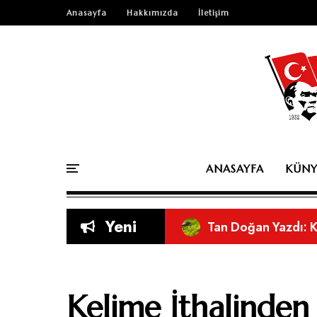
Anasayfa
Hakkımızda
İletişim
ANASAYFA
KÜNY
Yeni
Tan Doğan Yazdı: K
Habil Yaşar Yazdı: 
Tan Doğan Yazdı: 
Orkun Cabi Yazdı: 
Orkun Cabi Yazdı:
Sosyal Medyanın As
Eleştirel Bir Bakı
Doğru Nefesle Düşü
Kitap mı Yazdınız? 
Kelime İthalinde