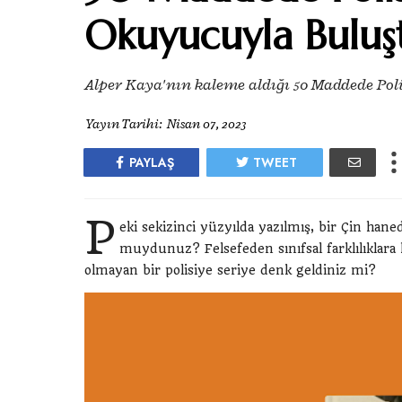
Okuyucuyla Buluş
Alper Kaya'nın kaleme aldığı 50 Maddede Polis
Yayın Tarihi:
Nisan 07, 2023
PAYLAŞ
TWEET
P
eki sekizinci yüzyılda yazılmış, bir Çin han
muydunuz? Felsefeden sınıfsal farklılıklara
olmayan bir polisiye seriye denk geldiniz mi?