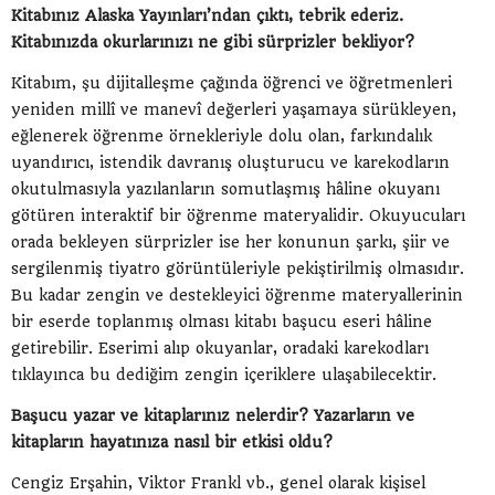
Kitabınız Alaska Yayınları’ndan çıktı, tebrik ederiz.
Kitabınızda okurlarınızı ne gibi sürprizler bekliyor?
Kitabım, şu dijitalleşme çağında öğrenci ve öğretmenleri
yeniden millî ve manevî değerleri yaşamaya sürükleyen,
eğlenerek öğrenme örnekleriyle dolu olan, farkındalık
uyandırıcı, istendik davranış oluşturucu ve karekodların
okutulmasıyla yazılanların somutlaşmış hâline okuyanı
götüren interaktif bir öğrenme materyalidir. Okuyucuları
orada bekleyen sürprizler ise her konunun şarkı, şiir ve
sergilenmiş tiyatro görüntüleriyle pekiştirilmiş olmasıdır.
Bu kadar zengin ve destekleyici öğrenme materyallerinin
bir eserde toplanmış olması kitabı başucu eseri hâline
getirebilir. Eserimi alıp okuyanlar, oradaki karekodları
tıklayınca bu dediğim zengin içeriklere ulaşabilecektir.
Başucu yazar ve kitaplarınız nelerdir? Yazarların ve
kitapların hayatınıza nasıl bir etkisi oldu?
Cengiz Erşahin, Viktor Frankl vb., genel olarak kişisel