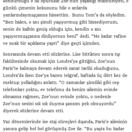
kondurduğu o ilk öpücükle Zoe’nun yaşadığı mahcubiyeti, o
günkü çimenin kokusunu bile o anlarda
yanlarındaymışçasına hissettim. Bunu Tom’a da söyledim.
“Ben halen, o anı şimdi yaşıyormuş gibi hissediyorum,
senin de kalbin geniş olduğu için, kendin o anı
yaşıyormuşçasına dinliyorsun beni” dedi. “Ne kadar rafine
ve sıcak bir açıklama yaptı” diye geçti içimden.
Sonrasında devam etti sözlerine. Lise bittikten sonra tıp
fakültesinde okumak için Londra’ya gittiğini, Zoe’nun
Paris’te kalmaya devam ederek sanat tarihi okuduğunu,
Londra’da iken Zoe’ya bazen telgraf, haftada üç dört kez de
mektup yolladığını anlattı. “O zamanlar şimdiki gibi cep
telefonları yoktu, ev telefonu da benim ailemin evinde
olmasına rağmen, Zoe’nun evinde yoktu, o nedenle
Zoe’nun sesini sık sık duyma şansım pek olmuyordu”
diyerek sözlerine devam etti.
Yaz dönemlerinde ise staj süreçleri dışında, Paris’e ailesinin
yanına gelip bol bol görüşmüş Zoe ile. “Bu yaşta bu kadar