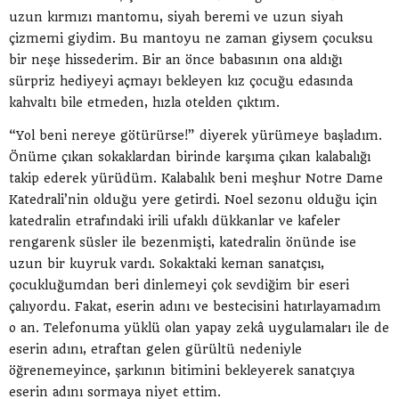
uzun kırmızı mantomu, siyah beremi ve uzun siyah
çizmemi giydim. Bu mantoyu ne zaman giysem çocuksu
bir neşe hissederim. Bir an önce babasının ona aldığı
sürpriz hediyeyi açmayı bekleyen kız çocuğu edasında
kahvaltı bile etmeden, hızla otelden çıktım.
“Yol beni nereye götürürse!” diyerek yürümeye başladım.
Önüme çıkan sokaklardan birinde karşıma çıkan kalabalığı
takip ederek yürüdüm. Kalabalık beni meşhur Notre Dame
Katedrali’nin olduğu yere getirdi. Noel sezonu olduğu için
katedralin etrafındaki irili ufaklı dükkanlar ve kafeler
rengarenk süsler ile bezenmişti, katedralin önünde ise
uzun bir kuyruk vardı. Sokaktaki keman sanatçısı,
çocukluğumdan beri dinlemeyi çok sevdiğim bir eseri
çalıyordu. Fakat, eserin adını ve bestecisini hatırlayamadım
o an. Telefonuma yüklü olan yapay zekâ uygulamaları ile de
eserin adını, etraftan gelen gürültü nedeniyle
öğrenemeyince, şarkının bitimini bekleyerek sanatçıya
eserin adını sormaya niyet ettim.