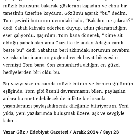
müzik kutusuna bakarak, gözlerimi kapadım ve elimi bir
tanesinin üzerine koydum. Gözümü açarak “bu” dedim.
Tom çevirdi kutunun ucundaki kolu, “Bakalım ne çalacak?”
dedi. Sabah kahvaltı ederken duyup, adını çıkaramadığım
eser çalıyordu. Şaşırdım. Tom bana dönerek, “Kime ait
olduğu şaibeli olan ama Giazatto ile anılan Adagio isimli
beste bu” dedi. Sabahtan beri aklımdaki sorunun cevabını
ve aşka olan inancımı güçlendirecek hayat hikayesini
vermişti Tom bana. Son zamanlarda aldığım en güzel
hediyelerden biri oldu bu.
Bu yazıyı size masamda müzik kutum ve kırmızı gülümün
eşliğinde, Tom gibi özenli davranmasını bilen, paylaşılan
anlara hürmet edebilecek derinlikte bir insanla
yaşamlarınızı paylaşabilmeniz dileğimle bitiriyorum. Yeni
yılda, yeni yazılarımda buluşmak üzere, aşk ve sevgiyle
kalın…
Yazar Güz / Edebiyat Gazetesi / Aralık 2024 / Sayı 23