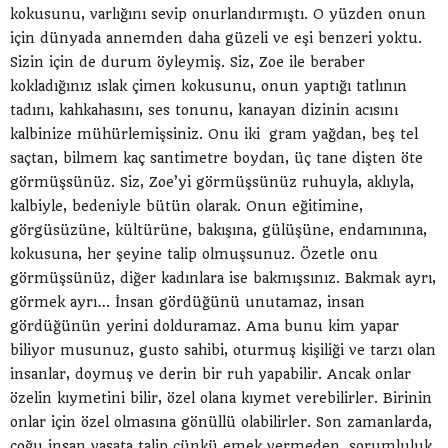
kokusunu, varlığını sevip onurlandırmıştı. O yüzden onun
için dünyada annemden daha güzeli ve eşi benzeri yoktu.
Sizin için de durum öyleymiş. Siz, Zoe ile beraber
kokladığınız ıslak çimen kokusunu, onun yaptığı tatlının
tadını, kahkahasını, ses tonunu, kanayan dizinin acısını
kalbinize mühürlemişsiniz. Onu iki gram yağdan, beş tel
saçtan, bilmem kaç santimetre boydan, üç tane dişten öte
görmüşsünüz. Siz, Zoe’yi görmüşsünüz ruhuyla, aklıyla,
kalbiyle, bedeniyle bütün olarak. Onun eğitimine,
görgüsüzüne, kültürüne, bakışına, gülüşüne, endamınına,
kokusuna, her şeyine talip olmuşsunuz. Özetle onu
görmüşsünüz, diğer kadınlara ise bakmışsınız. Bakmak ayrı,
görmek ayrı… İnsan gördüğünü unutamaz, insan
gördüğünün yerini dolduramaz. Ama bunu kim yapar
biliyor musunuz, gusto sahibi, oturmuş kişiliği ve tarzı olan
insanlar, doymuş ve derin bir ruh yapabilir. Ancak onlar
özelin kıymetini bilir, özel olana kıymet verebilirler. Birinin
onlar için özel olmasına gönüllü olabilirler. Son zamanlarda,
çoğu insan vasata talip çünkü emek vermeden, sorumluluk