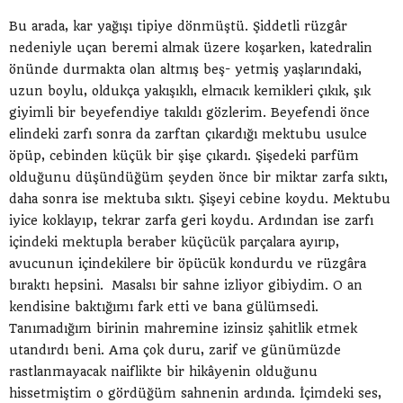
Bu arada, kar yağışı tipiye dönmüştü. Şiddetli rüzgâr
nedeniyle uçan beremi almak üzere koşarken, katedralin
önünde durmakta olan altmış beş- yetmiş yaşlarındaki,
uzun boylu, oldukça yakışıklı, elmacık kemikleri çıkık, şık
giyimli bir beyefendiye takıldı gözlerim. Beyefendi önce
elindeki zarfı sonra da zarftan çıkardığı mektubu usulce
öpüp, cebinden küçük bir şişe çıkardı. Şişedeki parfüm
olduğunu düşündüğüm şeyden önce bir miktar zarfa sıktı,
daha sonra ise mektuba sıktı. Şişeyi cebine koydu. Mektubu
iyice koklayıp, tekrar zarfa geri koydu. Ardından ise zarfı
içindeki mektupla beraber küçücük parçalara ayırıp,
avucunun içindekilere bir öpücük kondurdu ve rüzgâra
bıraktı hepsini. Masalsı bir sahne izliyor gibiydim. O an
kendisine baktığımı fark etti ve bana gülümsedi.
Tanımadığım birinin mahremine izinsiz şahitlik etmek
utandırdı beni. Ama çok duru, zarif ve günümüzde
rastlanmayacak naiflikte bir hikâyenin olduğunu
hissetmiştim o gördüğüm sahnenin ardında. İçimdeki ses,