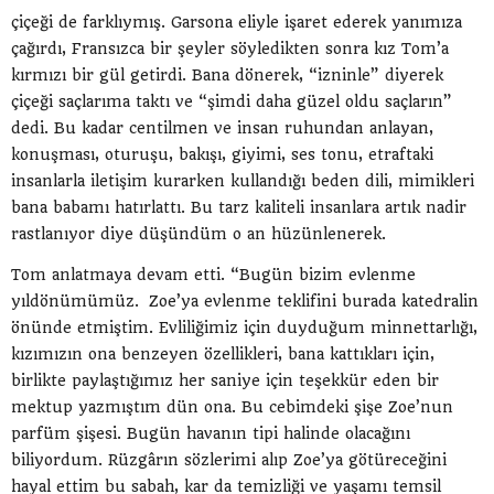
çiçeği de farklıymış. Garsona eliyle işaret ederek yanımıza
çağırdı, Fransızca bir şeyler söyledikten sonra kız Tom’a
kırmızı bir gül getirdi. Bana dönerek, “izninle” diyerek
çiçeği saçlarıma taktı ve “şimdi daha güzel oldu saçların”
dedi. Bu kadar centilmen ve insan ruhundan anlayan,
konuşması, oturuşu, bakışı, giyimi, ses tonu, etraftaki
insanlarla iletişim kurarken kullandığı beden dili, mimikleri
bana babamı hatırlattı. Bu tarz kaliteli insanlara artık nadir
rastlanıyor diye düşündüm o an hüzünlenerek.
Tom anlatmaya devam etti. “Bugün bizim evlenme
yıldönümümüz. Zoe’ya evlenme teklifini burada katedralin
önünde etmiştim. Evliliğimiz için duyduğum minnettarlığı,
kızımızın ona benzeyen özellikleri, bana kattıkları için,
birlikte paylaştığımız her saniye için teşekkür eden bir
mektup yazmıştım dün ona. Bu cebimdeki şişe Zoe’nun
parfüm şişesi. Bugün havanın tipi halinde olacağını
biliyordum. Rüzgârın sözlerimi alıp Zoe’ya götüreceğini
hayal ettim bu sabah, kar da temizliği ve yaşamı temsil