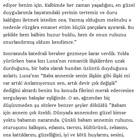
ediyor benim için. Kalbimde her zaman yaşadığını, en güzel
duygularımla hayatımdaki yerinin tertemiz ve duru
kaldığını iletmek istedim ona. Yazmış olduğum mektubu o
nedenle rüzgâra emanet ettim küçük parçalara ayırarak. Bu
şekilde hem kalbim huzur buldu, hem de onun ruhunu
onurlandırmış oldum kendimce.”
Sonrasında katedrali beraber gezmeye karar verdik. Yolda
yürürken bana kızı Luna’nın romantik ilişkilerden uzak
durduğunu, bir baba olarak bundan üzüntü duyduğunu
anlattı. Luna’nın “Baba annemle senin ilişkin gibi ilişki mi
var artık! Anlamıyorsun sen, artık devir çok değişik”
dediğini aktardı benim bu konuda fikrimi merak edercesine
sorgulayan bakışlar eşliğinde. O an, ağzımdan hiç
düşünmeden şu sözlere benzer şeyler döküldü ”Babam
için annem çok özeldi. Dünyada annemden güzel kimse
yoktu babamın nazarında. Çünkü babam annemin ruhunu,
oturuşunu kalkışını, edasını, tavrını, kültürünü, zekasını,
ona kattıklarını, güzelliğini, iyi ve kötü huylarını, sesini,