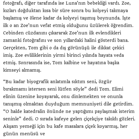
fotoğrafı, diğer tarafında ise Luna’nın bebekliği vardı. Zoe,
kızları doğduktan kısa bir süre sonra bu kolyeyi takmaya
başlamış ve ölene kadar da kolyeyi taşımış boynunda. İşte
ilk o an Zoe’nun vefat etmiş olduğunu üzülerek öğrendim.
Cebinden cüzdanını çıkararak Zoe’nun ilk evlendikleri
zamanki fotoğrafını ve son yıllardaki halini gösterdi bana.
Gerçekten, Tom gibi o da dış görünüşü ile dikkat çekici
imiş. Zoe evliliklerinin yirmi birinci yılında hayata veda
etmiş. Sonrasında ise, Tom kalbine ve hayatına başka
kimseyi almamış.
“Bu kadar biyografik anlatımla sıktım seni, özgür
bırakmamı istersen seni lütfen söyle” dedi Tom. Elimi
elinin üzenine koyayarak, onu dinlemekten ve onunla
tanışmış olmaktan duyduğum memnuniyeti dile getirdim.
“O halde katedralin önünde ne yaptığımı paylaşmak isterim
seninle” dedi. O sırada kafeye gelen çiçekçiye takıldı gözleri.
Akşam yemeği için bu kafe masalara çiçek koyarmış, her
günün menüsü ve