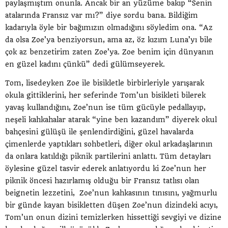
paylaşmıştım onunla. Ancak bir an yüzüme bakıp “Senin
atalarında Fransız var mı?” diye sordu bana. Bildiğim
kadarıyla öyle bir bağımızın olmadığını söyledim ona. “Az
da olsa Zoe’ya benziyorsun, ama az, öz kızım Luna’yı bile
çok az benzetirim zaten Zoe’ya. Zoe benim için dünyanın
en güzel kadını çünkü” dedi gülümseyerek.
Tom, lisedeyken Zoe ile bisikletle birbirleriyle yarışarak
okula gittiklerini, her seferinde Tom’un bisikleti bilerek
yavaş kullandığını, Zoe’nun ise tüm gücüyle pedallayıp,
neşeli kahkahalar atarak “yine ben kazandım” diyerek okul
bahçesini gülüşü ile şenlendirdiğini, güzel havalarda
çimenlerde yaptıkları sohbetleri, diğer okul arkadaşlarının
da onlara katıldığı piknik partilerini anlattı. Tüm detayları
öylesine güzel tasvir ederek anlatıyordu ki Zoe’nun her
piknik öncesi hazırlamış olduğu bir Fransız tatlısı olan
beignetin lezzetini, Zoe’nun kahkasının tınısını, yağmurlu
bir günde kayan bisikletten düşen Zoe’nun dizindeki acıyı,
Tom’un onun dizini temizlerken hissettiği sevgiyi ve dizine