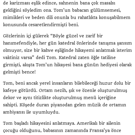
de karizması eşlik edince, sahnenin bana çok masalsı
geldiğini söyledim ona. Tom’un babacan gülümsemesi,
mimikleri ve beden dili onunla bu rahatlıkta konuşabilmem
konusunda cesaretlendirmişti beni.
Gözlerinin içi gülerek “Böyle güzel ve zarif bir
hanımefendiyle, her gün katedral önlerinde tanışma şansım
olmuyor, size bir kahve eşliğinde hikayemi anlatmak isterim
vaktiniz varsa” dedi Tom. Katedral zaten öğle tatiline
girmişti, akışta Tom’un hikayesi bana günün hediyesi olarak
gelmişti bence!
Tom, beni ancak yerel insanların bilebileceği huzur dolu bir
kafeye götürdü. Ortam nezih, şık ve özenle oluşturulmuş
dekor ve aynı titizlikte oluşturulmuş menü içeriğine
sahipti. Köşede duran piyanodan gelen müzik de ortamın
ambiyansı ile uyumluydu.
Tom başladı hikayesini anlatmaya. Amerikalı bir ailenin
çocuğu olduğunu, babasının zamanında Fransa’ya önce