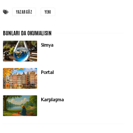
YAZAR GÜZ
YENI
Simya
Portal
Karşılaşma