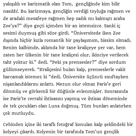
yakışıklı ve karizmatik olan Tom, gençliğinde kim bilir
nasıldı!. Bu karizmaya, gençliğin verdiği toyluğa rağmen ve
de aradaki mesafeye rağmen hep sadık mı kalmıştı acaba
Zoe’ya?” diye geçti içimden bir an istemsizce. Sanki iç
sesimi duymuş gibi söze girdi. “Üniversitede iken Zoe
dışında hiçbir kızla romantik bir paylaşımım, hissim olmadı.
Benim kalbimde, aklımda bir tane kraliçeye yer var, hem
zaten her ülkenin bir tane kraliçesi olur, ikinciye verilecek
taht yoktur ki.” dedi. “Peki ya prensesler?” diye sordum
gülümseyerek. “Kraliçesini bulan kalp, prenseslerle vakit
harcamak istemez ki “dedi. Üniversite üçüncü sınıftayken
nişanlandıklarını anlattı. Mezun olur olmaz Paris’e geri
dönmüş ve görkemli bir düğünle evlenmişler. Sonrasında
ise Paris’te cerrahi ihtisasını yapmış ve ihtisas döneminde
de tek çocukları olan Luna doğmuş. Tüm bunları anlatırken
çok mutluydu.
Cebinden içine iki taraflı fotoğraf konulan kalp şeklindeki bir
kolyeyi çıkardı. Kolyenin bir tarafında Tom’un gençlik