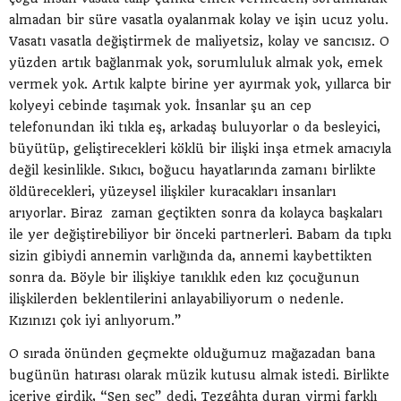
almadan bir süre vasatla oyalanmak kolay ve işin ucuz yolu.
Vasatı vasatla değiştirmek de maliyetsiz, kolay ve sancısız. O
yüzden artık bağlanmak yok, sorumluluk almak yok, emek
vermek yok. Artık kalpte birine yer ayırmak yok, yıllarca bir
kolyeyi cebinde taşımak yok. İnsanlar şu an cep
telefonundan iki tıkla eş, arkadaş buluyorlar o da besleyici,
büyütüp, geliştirecekleri köklü bir ilişki inşa etmek amacıyla
değil kesinlikle. Sıkıcı, boğucu hayatlarında zamanı birlikte
öldürecekleri, yüzeysel ilişkiler kuracakları insanları
arıyorlar. Biraz zaman geçtikten sonra da kolayca başkaları
ile yer değiştirebiliyor bir önceki partnerleri. Babam da tıpkı
sizin gibiydi annemin varlığında da, annemi kaybettikten
sonra da. Böyle bir ilişkiye tanıklık eden kız çocuğunun
ilişkilerden beklentilerini anlayabiliyorum o nedenle.
Kızınızı çok iyi anlıyorum.”
O sırada önünden geçmekte olduğumuz mağazadan bana
bugünün hatırası olarak müzik kutusu almak istedi. Birlikte
içeriye girdik, “Sen seç” dedi, Tezgâhta duran yirmi farklı