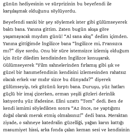
günün hediyesinin ve sürprizinin bu beyefendi ile
karşılaşmak olduğunu söylüyordu.
Beyefendi sanki bir şey söylemek ister gibi gülümseyerek
baktı bana. Yanına gittim. Zaten bugün akışa göre
yaşamayacak mıydım günü! “Al sana akış” dedim içimden.
Yanına gittiğimde İngilizce bana “İngilizce mi, Fransızca
mı?” diye sordu. Onu bir süre istemsizce izlemiş olduğum
için özür diledim kendisinden İngilizce konuşarak.
Gülümseyerek “Film sahnelerinden fırlamış gibi şık ve
güzel bir hanımefendinin kendisini izlemesinden rahatsız
olacak erkek var mıdır sizce bu dünyada?” diyerek
gülümseyip, tek gözünü kırptı bana. Duruşu, yüz hatları
güçlü bir imaj çizerken, orman yeşili gözleri derinlik
katıyordu yüz ifadesine. Elini uzattı “Tom” dedi. Ben de
kendi ismimi söyledikten sonra “Az önce, ne yaptığımı
doğal olarak merak etmiş olmalısınız!” dedi bana. Meraktan
ziyade, o sahneye katedralin güzelliği, yağan karın kattığı
masumiyet hissi, arka fonda çalan keman sesi ve kendisinin