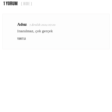
1 YORUM
( HIDE )
Adsız
7 Aralık 2024 07:20
Inanılmaz, çok gerçek
YANITLA