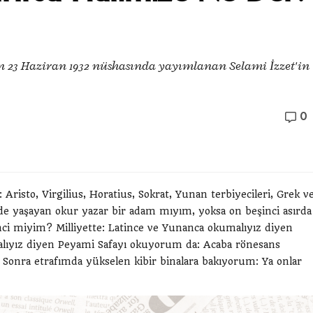
in 23 Haziran 1932 nüshasında yayımlanan Selami İzzet'in
0
risto, Virgilius, Horatius, Sokrat, Yunan terbiyecileri, Grek v
'de yaşayan okur yazar bir adam mıyım, yoksa on beşinci asırda
genci miyim? Milliyette: Latince ve Yunanca okumalıyız diyen
lıyız diyen Peyami Safayı okuyorum da: Acaba rönesans
onra etrafımda yükselen kibir binalara bakıyorum: Ya onlar