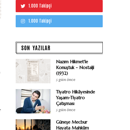
1.000 Takipçi
1.000 Takipçi
SON YAZILAR
Nazım Hikmet'le
Konuştuk - Nostalji
a
(1932)
5 gün önce
Tiyatro Hikâyesinde
Yaşam-Tiyatro
Çatışması
5 gün önce
r
Güneşe Mecbur
Hayata Mahkûm