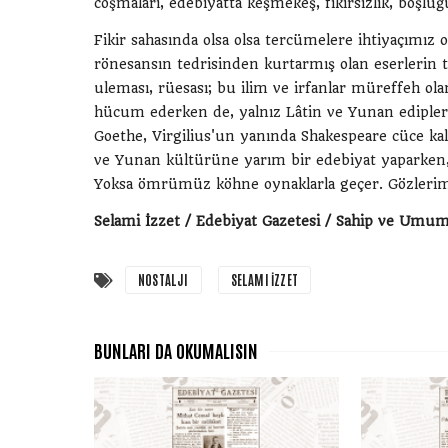
coşmaları, edebiyatta keşmekeş, fikirsizlik, boşluğ
Fikir sahasında olsa olsa tercümelere ihtiyaçımız 
rönesansın tedrisinden kurtarmış olan eserlerin 
uleması, rüesası; bu ilim ve irfanlar müreffeh ola
hücum ederken de, yalnız Lâtin ve Yunan edipler
Goethe, Virgilius'un yanında Shakespeare cüce kalır
ve Yunan kültürüne yarım bir edebiyat yaparken, y
Yoksa ömrümüz köhne oynaklarla geçer. Gözlerimiz
Selami İzzet / Edebiyat Gazetesi / Sahip ve Umu
NOSTALJI
SELAMI İZZET