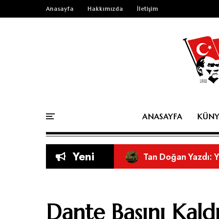
Anasayfa
Hakkımızda
İletişim
ANASAYFA
KÜNY
Yeni
Tan Doğan Yazdı: 
Orkun Cabi Yazdı: 
Orkun Cabi Yazdı:
Sosyal Medyanın As
Eleştirel Bir Bakı
Doğru Nefesle Düşü
Kitap mı Yazdınız? 
Dante Başını Kald