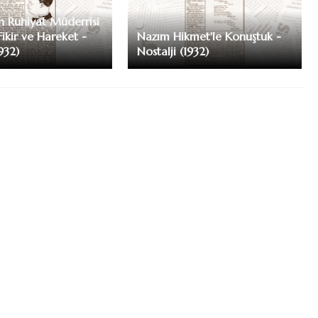
n Ruhiyat Müderrisi
Fikir ve Hareket -
Nazım Hikmet'le Konuştuk -
1932)
Nostalji (1932)