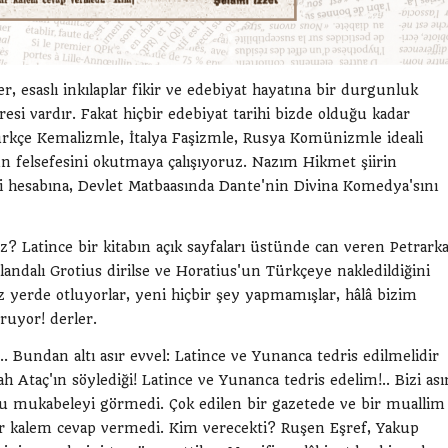
, esaslı inkılaplar fikir ve edebiyat hayatına bir durgunluk
resi vardır. Fakat hiçbir edebiyat tarihi bizde olduğu kadar
Türkçe Kemalizmle, İtalya Faşizmle, Rusya Komünizmle ideali
nun felsefesini okutmaya çalışıyoruz. Nazım Hikmet şiirin
ti hesabına, Devlet Matbaasında Dante'nin Divina Komedya'sını
 Latince bir kitabın açık sayfaları üstünde can veren Petrark
landalı Grotius dirilse ve Horatius'un Türkçeye nakledildiğini
 yerde otluyorlar, yeni hiçbir şey yapmamışlar, hâlâ bizim
ruyor! derler.
?.. Bundan altı asır evvel: Latince ve Yunanca tedris edilmelidir
 Ataç'ın söylediği! Latince ve Yunanca tedris edelim!.. Bizi ası
duğu mukabeleyi görmedi. Çok edilen bir gazetede ve bir muallim
ler kalem cevap vermedi. Kim verecekti? Ruşen Eşref, Yakup