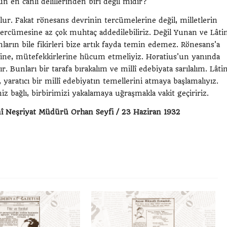
un en canlı delillerinden biri değil midir?
olur. Fakat rönesans devrinin tercümelerine değil, milletlerin
tercümesine az çok muhtaç addedilebiliriz. Değil Yunan ve Lâti
nların bile fikirleri bize artık fayda temin edemez. Rönesans'a
ine, mütefekkirlerine hücum etmeliyiz. Horatius'un yanında
. Bunları bir tarafa bırakalım ve millî edebiyata sarılalım. Lâti
aratıcı bir millî edebiyatın temellerini atmaya başlamalıyız.
 bağlı, birbirimizi yakalamaya uğraşmakla vakit geçiririz.
mî Neşriyat Müdürü Orhan Seyfi / 23 Haziran 1932