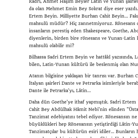
Kadri, Ahmet Haşim Beyler Latin ve Yunan şairleri
da olan Mehmet Emin Bey Sokrat diye eser yazdı.
Ertem Beyin. Milliyette Burhan Cahit Beyin... Fakat
mahsulü müdür? Hiç zannetmiyoruz. Rönesans dev
insanların perestiş eden Shakespeare, Goethe, Ab
diyenlerin, birden bire rönesans ve Yunan-Latin k
mahsulü olabilir mi?
Bilhassa Sadri Ertem Beyin ve hattâkî yazısında, L
bilen, Latin-Yunan kültürü ile beslenmiş olan Nur
Atanın bilgisine yaklaşan bir tanrısı var. Burhan 
İtalyan şairleri Dante ve Petrarka isimleriyle bera
Dante ile Petrarka'yı, Lâtin...
Daha dün Goethe'ye ithaf yapmıştık. Sadri Ertem 
Cahit Bey Abdülhak Hâmit Nebi'nin elinden "Üsta
Tanzimat edebiyatını tebel ediyor. Rönesansın ne 
büyüklükleri hep Rönesansın yetiştirdiği Lâtin-Yu
Tanzimatçılar bu kültürün esiri idiler... Bunları