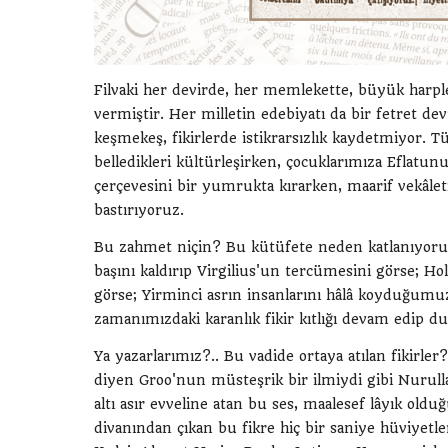
Filvaki her devirde, her memlekette, büyük harpler
vermiştir. Her milletin edebiyatı da bir fetret dev
keşmekeş, fikirlerde istikrarsızlık kaydetmiyor. 
belledikleri kültürleşirken, çocuklarımıza Eflatu
çerçevesini bir yumrukta kırarken, maarif vekâle
bastırıyoruz.
Bu zahmet niçin? Bu kütüfete neden katlanıyoruz?
başını kaldırıp Virgilius'un tercümesini görse; Hol
görse; Yirminci asrın insanlarını hâlâ koyduğumuz
zamanımızdaki karanlık fikir kıtlığı devam edip du
Ya yazarlarımız?.. Bu vadide ortaya atılan fikirler
diyen Groo'nun müsteşrik bir ilmiydi gibi Nurullah
altı asır evveline atan bu ses, maalesef lâyık ol
divanından çıkan bu fikre hiç bir saniye hüviyet