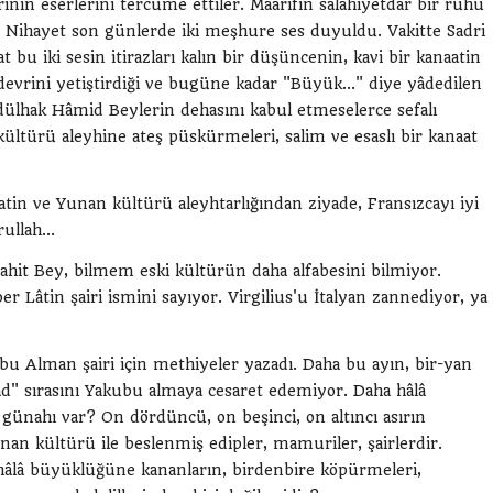
nin eserlerini tercüme ettiler. Maarifin salâhiyetdar bir ruhu
 Nihayet son günlerde iki meşhure ses duyuldu. Vakitte Sadri
 bu iki sesin itirazları kalın bir düşüncenin, kavi bir kanaatin
rini yetiştirdiği ve bugüne kadar "Büyük..." diye yâdedilen
dülhak Hâmid Beylerin dehasını kabul etmeselerce sefalı
ültürü aleyhine ateş püskürmeleri, salim ve esaslı bir kanaat
atin ve Yunan kültürü aleyhtarlığından ziyade, Fransızcayı iyi
ullah...
Cahit Bey, bilmem eski kültürün daha alfabesini bilmiyor.
ber Lâtin şairi ismini sayıyor. Virgilius'u İtalyan zannediyor, ya
bu Alman şairi için methiyeler yazadı. Daha bu ayın, bir-yan
d" sırasını Yakubu almaya cesaret edemiyor. Daha hâlâ
günahı var? On dördüncü, on beşinci, on altıncı asırın
nan kültürü ile beslenmiş edipler, mamuriler, şairlerdir.
n hâlâ büyüklüğüne kananların, birdenbire köpürmeleri,