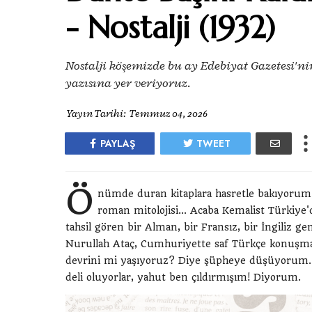
- Nostalji (1932)
Nostalji köşemizde bu ay Edebiyat Gazetesi'n
yazısına yer veriyoruz.
Yayın Tarihi:
Temmuz 04, 2026
PAYLAŞ
TWEET
Ö
nümde duran kitaplara hasretle bakıyorum: A
roman mitolojisi... Acaba Kemalist Türkiye
tahsil gören bir Alman, bir Fransız, bir İngiliz 
Nurullah Ataç, Cumhuriyette saf Türkçe konuşma
devrini mi yaşıyoruz? Diye şüpheye düşüyorum. S
deli oluyorlar, yahut ben çıldırmışım! Diyorum.