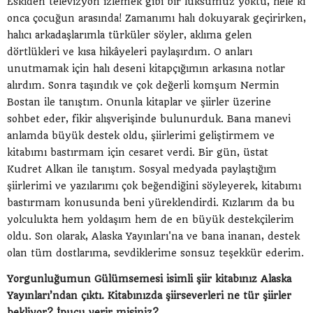
Eskiden televizyon izlemek gibi bir lüksümüz yoktu, hele ki
onca çocuğun arasında! Zamanımı halı dokuyarak geçirirken,
halıcı arkadaşlarımla türküler söyler, aklıma gelen
dörtlükleri ve kısa hikâyeleri paylaşırdım. O anları
unutmamak için halı deseni kitapçığımın arkasına notlar
alırdım. Sonra taşındık ve çok değerli komşum Nermin
Bostan ile tanıştım. Onunla kitaplar ve şiirler üzerine
sohbet eder, fikir alışverişinde bulunurduk. Bana manevi
anlamda büyük destek oldu, şiirlerimi geliştirmem ve
kitabımı bastırmam için cesaret verdi. Bir gün, üstat
Kudret Alkan ile tanıştım. Sosyal medyada paylaştığım
şiirlerimi ve yazılarımı çok beğendiğini söyleyerek, kitabımı
bastırmam konusunda beni yüreklendirdi. Kızlarım da bu
yolculukta hem yoldaşım hem de en büyük destekçilerim
oldu. Son olarak, Alaska Yayınları'na ve bana inanan, destek
olan tüm dostlarıma, sevdiklerime sonsuz teşekkür ederim.
Yorgunluğumun Gülümsemesi isimli şiir kitabınız Alaska
Yayınları’ndan çıktı. Kitabınızda şiirseverleri ne tür şiirler
bekliyor? İpucu verir misiniz?