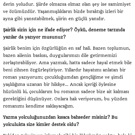
derin yoludur. Şiirde olmazsa olmaz olan şey ise samimiyet
ve özümüzdür. Yaşanmışlıkların bizde bıraktığı izleri bir
ayna gibi yansıtabilmek, şiirin en güçlü yanıdır.
Şairlik sizin için ne ifade ediyor? Öykü, deneme tarzında
yazılar da yazıyor musunuz?
Şairlik benim için özgürlüğün en saf hali. Bazen toplumun,
bazen ailenin baskısı, duygularımızı dile getirmemizi
zorlaştırabiliyor. Ama yazmak, hatta sadece hayal etmek bile
beni zihnen özgürleştiriyor. Yıllardır hayatımı anlatan bir
roman yazıyorum; çocukluğumdan gençliğime ve şimdi
yaşlılığıma uzanan bir hikâye... Ancak içeriği öylesine
hüzünlü ki, çocuklarım bu romanın sadece bize ait kalması
gerektiğini düşünüyor. Onlara hak veriyorum, bu yüzden
romanımı kendime saklayacağım.
Yazma yolculuğunuzdan kısaca bahseder misiniz? Bu
yolculukta size kimler destek oldu?