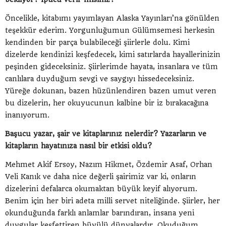
Öncelikle, kitabımı yayımlayan Alaska Yayınları’na gönülden
teşekkür ederim. Yorgunluğumun Gülümsemesi herkesin
kendinden bir parça bulabileceği şiirlerle dolu. Kimi
dizelerde kendinizi keşfedecek, kimi satırlarda hayallerinizin
peşinden gideceksiniz. Şiirlerimde hayata, insanlara ve tüm
canlılara duyduğum sevgi ve saygıyı hissedeceksiniz.
Yüreğe dokunan, bazen hüzünlendiren bazen umut veren
bu dizelerin, her okuyucunun kalbine bir iz bırakacağına
inanıyorum.
Başucu yazar, şair ve kitaplarınız nelerdir? Yazarların ve
kitapların hayatınıza nasıl bir etkisi oldu?
Mehmet Akif Ersoy, Nazım Hikmet, Özdemir Asaf, Orhan
Veli Kanık ve daha nice değerli şairimiz var ki, onların
dizelerini defalarca okumaktan büyük keyif alıyorum.
Benim için her biri adeta milli servet niteliğinde. Şiirler, her
okunduğunda farklı anlamlar barındıran, insana yeni
duygular keşfettiren büyülü dünyalardır. Okuduğum