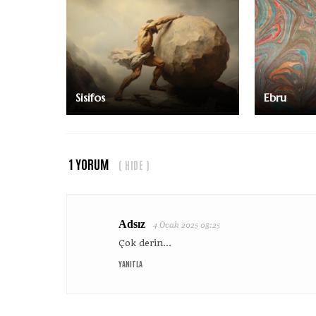
Sisifos
Ebru
1 YORUM
( HIDE )
Adsız
4 Ocak 2025 08:25
Çok derin...
YANITLA