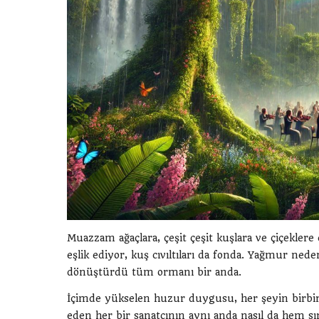
Muazzam ağaçlara, çeşit çeşit kuşlara ve çiçekler
eşlik ediyor, kuş cıvıltıları da fonda. Yağmur ned
dönüştürdü tüm ormanı bir anda.
İçimde yükselen huzur duygusu, her şeyin birbirin
eden her bir sanatçının aynı anda nasıl da hem 