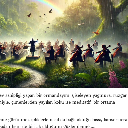
e ev sahipliği yapan bir ormandayım. Çiseleyen yağmura, rüzgar
eniyle, çimenlerden yayılan koku ise meditatif bir ortama
e görünmez ipliklerle nasıl da bağlı olduğu hissi, konseri icra
sıradan hem de biricik olduğunu gözlemlemek….