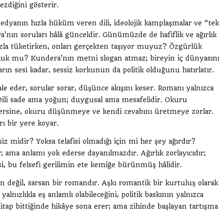
zdiğini gösterir.
dyanın hızla hüküm veren dili, ideolojik kamplaşmalar ve “tek
ın soruları hâlâ günceldir. Günümüzde de hafiflik ve ağırlık
zla tüketirken, onları gerçekten taşıyor muyuz? Özgürlük
luluk mu? Kundera’nın metni slogan atmaz; bireyin iç dünyasın
ların sesi kadar, sessiz korkunun da politik olduğunu hatırlatır.
le eder, sorular sorar, düşünce akışını keser. Romanı yalnızca
. Dili sade ama yoğun; duygusal ama mesafelidir. Okuru
rsine, okuru düşünmeye ve kendi cevabını üretmeye zorlar.
rı bir yere koyar.
z midir? Yoksa telafisi olmadığı için mi her şey ağırdır?
r; ama anlamı yok ederse dayanılmazdır. Ağırlık zorlayıcıdır;
isi, bu felsefi gerilimin ete kemiğe bürünmüş hâlidir.
n değil, sarsan bir romandır. Aşkı romantik bir kurtuluş olarak
alnızlıkla eş anlamlı olabileceğini, politik baskının yalnızca
. Kitap bittiğinde hikâye sona erer; ama zihinde başlayan tartışma