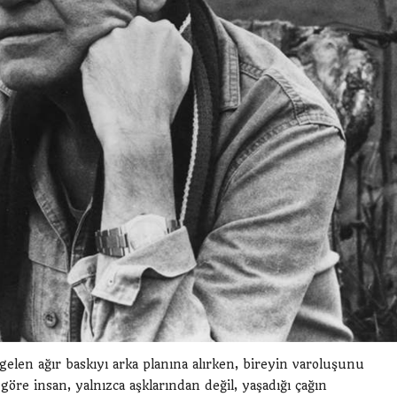
len ağır baskıyı arka planına alırken, bireyin varoluşunu
 göre insan, yalnızca aşklarından değil, yaşadığı çağın