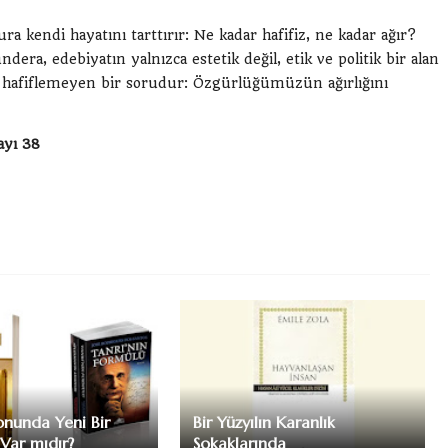
ra kendi hayatını tarttırır: Ne kadar hafifiz, ne kadar ağır?
ra, edebiyatın yalnızca estetik değil, etik ve politik bir alan
e hafiflemeyen bir sorudur: Özgürlüğümüzün ağırlığını
ayı 38
onunda Yeni Bir
Bir Yüzyılın Karanlık
Var mıdır?
Sokaklarında