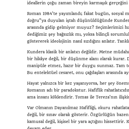
ideallerin çoğu zaman bireyin karmaşık gerçeğini e
Roman 1984’te yayımlandı; fakat bugün, sosyal me
doğru”ya duyulan iştah düşünüldüğünde Kundera’n
arasında gidip gelmiyor muyuz? Seçimlerimizi hı
dediğimiz şey bağsızlık mı, yoksa bilinçli sorum
göstererek ideolojinin nasıl sızdığını anlatır. Tank
Kundera klasik bir anlatıcı değildir. Metne müdaha
bir hikâye değil, bir düşünme alanı olarak kurar
manipüle etmez, hazır bir duygu sunmaz. Tam te
Bu entelektüel cesaret, onu çağdaşları arasında ay
Hayat yalnızca bir kez yaşanıyorsa, her şey önemsi
Romanın adı bir paradokstur. Hafiflik rahatlatıcıdı
ama insanı köklendirir. Tomas ile Tereza’nın ilişk
Var Olmanın Dayanılmaz Hafifliği, okuru rahatlata
değil, bir sınav olarak gösterir. Özgürlüğün bazen y
kamusal değil, kişisel bir yara açtığını hissettirir
devam eder.