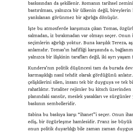
baskısından da şekillenir. Romanın tarihsel zemi
bastırılması, yalnızca bir ülkenin değil, bireylerin
yankılanan görünmez bir ağırlığa dönüşür.
İşte bu atmosferde karşımıza çıkan Tomas, özgürlü
salmadan, iz bırakmadan var olmayı seçer. Onun 
seçimlerin ağırlığı yoktur. Buna karşılık Tereza, aş
anlamıdır. Tomas’ın hafifliği karşısında o, bağlan
yalnızca bir ilişkinin tarafları değil, iki ayrı yaşam 
Kundera’nın politik düşüncesi tam da burada devreye
karmaşıklığı nasıl tehdit olarak gördüğünü anlatır
çelişkilerini silen, insanı tek bir duyguya ve tek
rahatlıktır. Totaliter rejimler bu kitsch üzerinden i
planındaki sansür, meslek yasakları ve sürgünler ya
baskının sembolleridir.
Sabina bu baskıya karşı “ihanet”i seçer. Onun ihane
ediş, bir özgürleşme hamlesidir. Franz ise büyük 
onun politik duyarlılığı bile zaman zaman duygusal