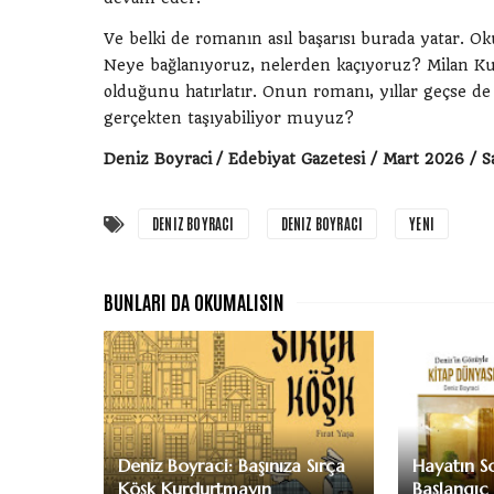
Ve belki de romanın asıl başarısı burada yatar. Oku
Neye bağlanıyoruz, nelerden kaçıyoruz? Milan Kunde
olduğunu hatırlatır. Onun romanı, yıllar geçse d
gerçekten taşıyabiliyor muyuz?
Deniz Boyraci / Edebiyat Gazetesi / Mart 2026 / S
DENIZ BOYRACI
DENIZ BOYRACI
YENI
Deniz Boyraci: Başınıza Sırça
Hayatın S
Köşk Kurdurtmayın
Başlangıç 