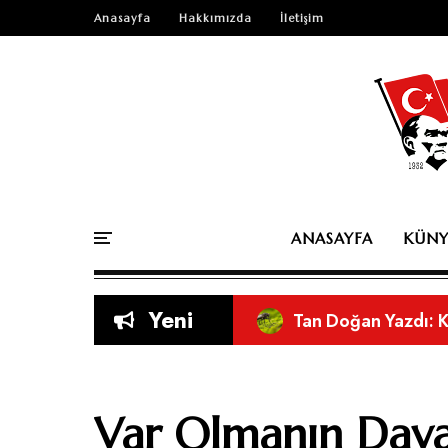
Anasayfa
Hakkımızda
İletişim
ANASAYFA
KÜNY
Yeni
Habil Yaşar Yazdı: 
Tan Doğan Yazdı: 
Orkun Cabi Yazdı: 
Orkun Cabi Yazdı:
Sosyal Medyanın As
Eleştirel Bir Bakı
Doğru Nefesle Düşü
Kitap mı Yazdınız? 
Var Olmanın Dayan