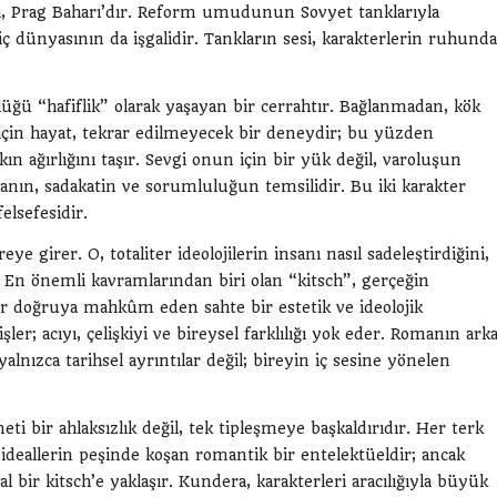
ni, Prag Baharı’dır. Reform umudunun Sovyet tanklarıyla
 iç dünyasının da işgalidir. Tankların sesi, karakterlerin ruhunda
ğü “hafiflik” olarak yaşayan bir cerrahtır. Bağlanmadan, kök
için hayat, tekrar edilmeyecek bir deneydir; bu yüzden
kın ağırlığını taşır. Sevgi onun için bir yük değil, varoluşun
manın, sadakatin ve sorumluluğun temsilidir. Bu iki karakter
felsefesidir.
 girer. O, totaliter ideolojilerin insanı nasıl sadeleştirdiğini,
. En önemli kavramlarından biri olan “kitsch”, gerçeğin
 bir doğruya mahkûm eden sahte bir estetik ve ideolojik
şler; acıyı, çelişkiyi ve bireysel farklılığı yok eder. Romanın ark
lnızca tarihsel ayrıntılar değil; bireyin iç sesine yönelen
ti bir ahlaksızlık değil, tek tipleşmeye başkaldırıdır. Her terk
ideallerin peşinde koşan romantik bir entelektüeldir; ancak
 bir kitsch’e yaklaşır. Kundera, karakterleri aracılığıyla büyük