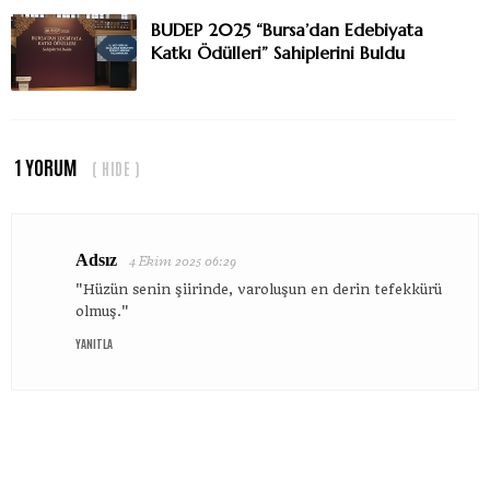
BUDEP 2025 “Bursa’dan Edebiyata
Katkı Ödülleri” Sahiplerini Buldu
1 YORUM
( HIDE )
Adsız
4 Ekim 2025 06:29
"Hüzün senin şiirinde, varoluşun en derin tefekkürü
olmuş."
YANITLA