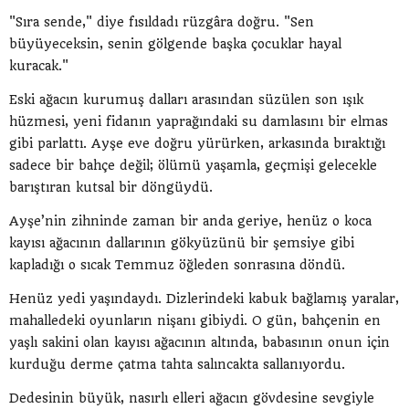
"Sıra sende," diye fısıldadı rüzgâra doğru. "Sen
büyüyeceksin, senin gölgende başka çocuklar hayal
kuracak."
Eski ağacın kurumuş dalları arasından süzülen son ışık
hüzmesi, yeni fidanın yaprağındaki su damlasını bir elmas
gibi parlattı. Ayşe eve doğru yürürken, arkasında bıraktığı
sadece bir bahçe değil; ölümü yaşamla, geçmişi gelecekle
barıştıran kutsal bir döngüydü.
Ayşe’nin zihninde zaman bir anda geriye, henüz o koca
kayısı ağacının dallarının gökyüzünü bir şemsiye gibi
kapladığı o sıcak Temmuz öğleden sonrasına döndü.
Henüz yedi yaşındaydı. Dizlerindeki kabuk bağlamış yaralar,
mahalledeki oyunların nişanı gibiydi. O gün, bahçenin en
yaşlı sakini olan kayısı ağacının altında, babasının onun için
kurduğu derme çatma tahta salıncakta sallanıyordu.
Dedesinin büyük, nasırlı elleri ağacın gövdesine sevgiyle