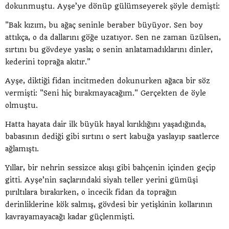
dokunmuştu. Ayşe’ye dönüp gülümseyerek şöyle demişti:
"Bak kızım, bu ağaç seninle beraber büyüyor. Sen boy
attıkça, o da dallarını göğe uzatıyor. Sen ne zaman üzülsen,
sırtını bu gövdeye yasla; o senin anlatamadıklarını dinler,
kederini toprağa akıtır."
Ayşe, diktiği fidan incitmeden dokunurken ağaca bir söz
vermişti: "Seni hiç bırakmayacağım." Gerçekten de öyle
olmuştu.
Hatta hayata dair ilk büyük hayal kırıklığını yaşadığında,
babasının dediği gibi sırtını o sert kabuğa yaslayıp saatlerce
ağlamıştı.
Yıllar, bir nehrin sessizce akışı gibi bahçenin içinden geçip
gitti. Ayşe’nin saçlarındaki siyah teller yerini gümüşi
pırıltılara bırakırken, o incecik fidan da toprağın
derinliklerine kök salmış, gövdesi bir yetişkinin kollarının
kavrayamayacağı kadar güçlenmişti.