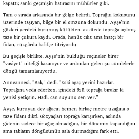
kapattı; sanki geçmişin hatırasını mühürler gibi.
Tam o sırada arkasında bir gölge belirdi. Toprağın kokusunu
üzerinde taşıyan, bilge bir el omzuna dokundu. Ayşe'nin
gözleri yerdeki kurumuş kütükten, az ötede toprağa açılmış
taze bir çukura kaydı. Orada, henüz cılız ama inatçı bir
fidan, rüzgârda hafifçe titriyordu.
Bu geçişle birlikte, Ayşe’nin bulduğu reçineler birer
"vasiyet" niteliği kazanıyor ve ardından gelen şu cümlelerle
döngü tamamlanıyordu.
Anneannesi, "Bak," dedi. "Eski ağaç yerini hazırlar.
Toprağına veda ederken, içindeki özü toprağa bırakır ki
yenisi yetişsin. Hadi, can suyunu sen ver."
Ayşe, kuruyan dev ağacın hemen birkaç metre uzağına o
taze fidanı dikti. Gözyaşları toprağa karışırken, aslında
gidenin sadece bir ağaç olmadığını, bir dönemin kapandığını
ama tabiatın döngüsünün asla durmadığını fark etti.