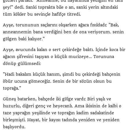
gözleri parladı. "Anneanne, bu hayatımda yediğim en tatlı
şey!" dedi. Sanki toprakta bile o an, sanki yerin altındaki
tüm kökler bu sevinçle hafifçe titredi.
Ayşe, torununun saçlarını okşarken ağaca fısıldadı: "Bak,
anneannemin bana verdiğini ben de ona veriyorum. senin
gölgen baki kalıyor."
Ayşe, avucunda kalan o sert çekirdeğe baktı. İçinde koca bir
ağacın şifresini taşıyan o küçük mucizeye... Torununa
dönüp gülümsedi:
"Hadi bakalım küçük hanım, şimdi bu çekirdeği bahçenin
öbür ucuna gömeceğiz. Senin de bir sözün olsun bu
toprağa."
Güneş batarken, bahçede iki gölge vardı: Biri yaşlı ve
huzurlu, diğeri genç ve heyecanlı. Ama ikisinin de kalbi o
taze yaprağın yeşilinde ve toprağın kadim sadakatinde
birleşmişti. Hayat, bir kayısı tadında yeniden ve yeniden
başlıyordu.