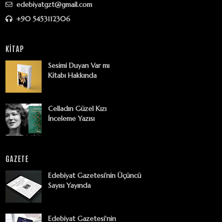
edebiyatgzt@gmail.com
+90 5453112306
KİTAP
Sesimi Duyan Var mı
Kitabı Hakkında
Celladın Güzel Kızı
İnceleme Yazısı
GAZETE
Edebiyat Gazetesi’nin Üçüncü
Sayısı Yayında
Edebiyat Gazetesi'nin