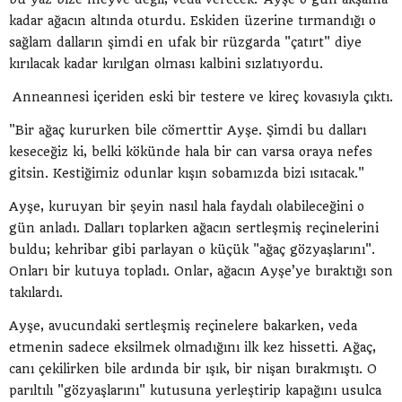
kadar ağacın altında oturdu. Eskiden üzerine tırmandığı o
sağlam dalların şimdi en ufak bir rüzgarda "çatırt" diye
kırılacak kadar kırılgan olması kalbini sızlatıyordu.
Anneannesi içeriden eski bir testere ve kireç kovasıyla çıktı.
"Bir ağaç kururken bile cömerttir Ayşe. Şimdi bu dalları
keseceğiz ki, belki kökünde hala bir can varsa oraya nefes
gitsin. Kestiğimiz odunlar kışın sobamızda bizi ısıtacak."
Ayşe, kuruyan bir şeyin nasıl hala faydalı olabileceğini o
gün anladı. Dalları toplarken ağacın sertleşmiş reçinelerini
buldu; kehribar gibi parlayan o küçük "ağaç gözyaşlarını".
Onları bir kutuya topladı. Onlar, ağacın Ayşe’ye bıraktığı son
takılardı.
Ayşe, avucundaki sertleşmiş reçinelere bakarken, veda
etmenin sadece eksilmek olmadığını ilk kez hissetti. Ağaç,
canı çekilirken bile ardında bir ışık, bir nişan bırakmıştı. O
parıltılı "gözyaşlarını" kutusuna yerleştirip kapağını usulca