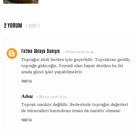
2 YORUM
( HIDE )
Fatma Ablaya Danışın
7 Nisan 2026 23:48
Toprağın sözü herkes için geçerlidir. Topraktan geldik,
toprağa gideceğiz. Önemli olan hayat denilen bu iki
arada güzel işler yapabilmektir.
YANITLA
Adsız
2 Mayıs 2026 16:32
Toprak nankör değildir. Bedeninde toprağın değerleri
ile mineralleri barındıran insan da nankör olmasa!
YANITLA