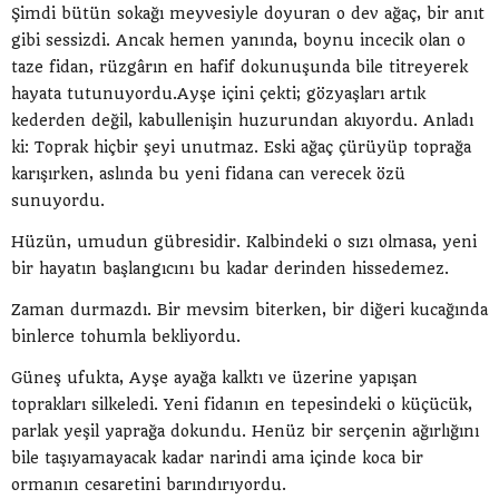
Şimdi bütün sokağı meyvesiyle doyuran o dev ağaç, bir anıt
gibi sessizdi. Ancak hemen yanında, boynu incecik olan o
taze fidan, rüzgârın en hafif dokunuşunda bile titreyerek
hayata tutunuyordu.Ayşe içini çekti; gözyaşları artık
kederden değil, kabullenişin huzurundan akıyordu. Anladı
ki: Toprak hiçbir şeyi unutmaz. Eski ağaç çürüyüp toprağa
karışırken, aslında bu yeni fidana can verecek özü
sunuyordu.
Hüzün, umudun gübresidir. Kalbindeki o sızı olmasa, yeni
bir hayatın başlangıcını bu kadar derinden hissedemez.
Zaman durmazdı. Bir mevsim biterken, bir diğeri kucağında
binlerce tohumla bekliyordu.
Güneş ufukta, Ayşe ayağa kalktı ve üzerine yapışan
toprakları silkeledi. Yeni fidanın en tepesindeki o küçücük,
parlak yeşil yaprağa dokundu. Henüz bir serçenin ağırlığını
bile taşıyamayacak kadar narindi ama içinde koca bir
ormanın cesaretini barındırıyordu.