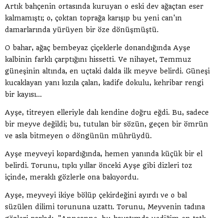
Artık bahçenin ortasında kuruyan o eski dev ağaçtan eser
kalmamıştı; o, çoktan toprağa karışıp bu yeni can'ın
damarlarında yürüyen bir öze dönüşmüştü.
O bahar, ağaç bembeyaz çiçeklerle donandığında Ayşe
kalbinin farklı çarptığını hissetti. Ve nihayet, Temmuz
güneşinin altında, en uçtaki dalda ilk meyve belirdi. Güneşi
kucaklayan yanı kızıla çalan, kadife dokulu, kehribar rengi
bir kayısı...
Ayşe, titreyen elleriyle dalı kendine doğru eğdi. Bu, sadece
bir meyve değildi; bu, tutulan bir sözün, geçen bir ömrün
ve asla bitmeyen o döngünün mührüydü.
Ayşe meyveyi kopardığında, hemen yanında küçük bir el
belirdi. Torunu, tıpkı yıllar önceki Ayşe gibi dizleri toz
içinde, meraklı gözlerle ona bakıyordu.
Ayşe, meyveyi ikiye bölüp çekirdeğini ayırdı ve o bal
süzülen dilimi torununa uzattı. Torunu, Meyvenin tadına