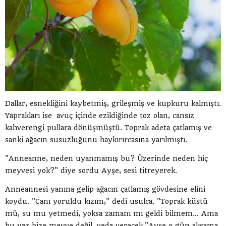
Dallar, esnekliğini kaybetmiş, grileşmiş ve kupkuru kalmıştı.
Yaprakları ise avuç içinde ezildiğinde toz olan, cansız
kahverengi pullara dönüşmüştü. Toprak adeta çatlamış ve
sanki ağacın susuzluğunu haykırırcasına yarılmıştı.
"Anneanne, neden uyanmamış bu? Üzerinde neden hiç
meyvesi yok?" diye sordu Ayşe, sesi titreyerek.
Anneannesi yanına gelip ağacın çatlamış gövdesine elini
koydu. "Canı yoruldu kızım," dedi usulca. "Toprak küstü
mü, su mu yetmedi, yoksa zamanı mı geldi bilmem... Ama
bu yaz bize meyve değil, veda verecek."Ayşe o gün akşama