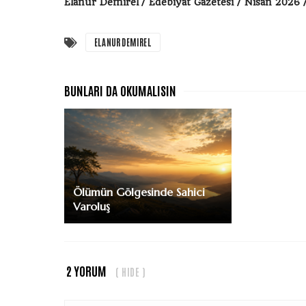
Elanur Demirel / Edebiyat Gazetesi / Nisan 2026 
ELANUR DEMIREL
Ölümün Gölgesinde Sahici
Varoluş
2 YORUM
( HIDE )