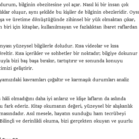
rum, bilginin obezitesine yol açar. Nasıl ki bir insan çok
lar oluşur, aynı şekilde bu kişiler de bilginin obezleridir. Oys
nışa ve üretime dönüştüğünde zihinsel bir yük olmaktan çıkar,
i için kitaplar, kullanılmayan ve fazlalıktan ibaret raflardan
ası yüzeysel bilgilerle doludur. Kısa videolar ve kısa
ltir. Kısa içerikler ve sohbetler bir noktadır; bilgiye dokunur
nuyla bizi baş başa bırakır, tartıştırır ve sonunda konuyu
izi geliştirir.
yamızdaki kavramları çoğaltır ve karmaşık durumları analiz
âli olmadığını daha iyi anlarız ve klişe lafların da aslında
 fark ederiz. Kitap okumanın değeri, yüzeysel bir alışkanlık
pılmasındadır. Asıl mesele, hayatın sunduğu ham tecrübeyi
Bilinçli ve derinlikli okuma, bizi gerçekten okuyan ve şuurlu