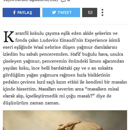
PAYLAŞ
TWEET
K
aranfil kokulu çayıma eşlik eden akide şekerim ve
fonda çalan Ludovico Einaudi’nin Experience isimli
eseri eşliğinde Waal nehrine düşen yağmur damlalarını
izledim bu sabah penceremden. Hafif buğulu hava, usulca
çiseleyen yağmur, penceremin önündeki limon ağacımdan
yayılan koku, ince belli bardaktaki çay ve o an sokakta
gördüğüm yağan yağmura rağmen hızla bisikletinin
pedalını çeviren kızıl saçlı kızın etkisi ile kendimi bir masalın
içinde hissettim. Masalları severim ama “masalken misal
olarak alıp, içselleştirmedik mi çoğu masalı?” diye de
düşünürüm zaman zaman.