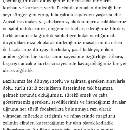
Çocukluğumuzda dinlediğimiz her masalda bir zorba,
kurban ve kurtarıcı vardı. Farkında olmadan dinlediği her
şeyi sünger gibi emip, bilinçaltına kaydeden yaşlarda idik.
Atasal travmalar, yaşadıklarımız, okulda maruz kaldıklarımız
ve şahit olduklarımız, epigenetik kodlar, izlediğimiz filmler,
farklı ortamlarda günlük sohbetlere kulak verdiğimizde
duyduklarımıza ek olarak dinlediğimiz masalların da etkisi
ile bazılarımız dünyayı korkulan, pasif bekleyişte iken
aniden gelen bir kurtarıcının sayesinde özgürlüğe, itibara,
başarıya ancak o kurtarıcı sayesinde kavuşabildiğimiz bir yer
olarak algıladık.
Bazılarımız ise dünyayı zorlu ve aşılması gereken sınavlarla
dolu, türlü türlü zorlukların üstesinden tek başımıza
gelmek zorunda olduğumuz, sürekli emek ve çaba
göstermemiz gereken, sevdiklerimiz ve inandığımız davalar
uğruna her türlü fedakarlıkta bulunmaya razı olarak
yılmadan mücadele ettiğimiz ve nihayetinde mağduru
zalimin elinden kurtardığımız bir alan olarak kodladık