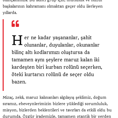
bilinçaltımıza. Bu ikinci grup için, mutluluk ve huzur
başkalarının kahramanı olmaktan geçer oldu ilerleyen
yıllarda.
H
er ne kadar yaşananlar, şahit
olunanlar, duyulanlar, okunanlar
bilinç altı kodlarımızı oluştursa da
tamamen aynı şeylere maruz kalan iki
kardeşten biri kurban rolünü seçerken,
öteki kurtarıcı rolünü de seçer oldu
bazen.
Mizaç, zekâ, maruz kalınanları algılayış şeklimiz, doğum
sıramız, ebeveynlerimizin bizlere yüklediği sorumluluk,
misyon, bizlerden beklentileri ve tavırları da etkili oldu bu
durumda. Özgür irademizle, tamamen otantik bir yerden