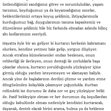
üstlendiğimizi sandığımız görev ve sorumluluklar, yaşam
tarzımız, koyduğumuz ya da koyamadığımız sınırlar,
beklentilerimizi ortaya koyuş şeklimiz, ihtiyaçlarımızla
kurduğumuz bağ, duygularımızı tanıma kapasitemiz ve
düzenleme şeklimiz bile biz farkında olmadan aslında bilinç
altı kodlarımızın eseriydi.
Hayatta öyle bir an geliyor ki kurtarıcı herkesin kahramanı
olurken, kendine yetmez hale gelip, yorgun düşüyor.
Ancak etrafına kümelenenler ondan beslenen, onun
rehberliği ile ilerleyen, onun desteği ile zorluklarla başa
çıkanlar olunca, kurtarıcı yorulduğunda yüzleşiyor içine
girmiş olduğu yardım isteyemeyen ve alamayan haliyle.
Ancak yine de başkalarının derdini çözme ve yardım etme
döngüsünden kolaylıkla çıkamıyor çoğunlukla. Kurban
rolündeki ise durumu ile daha zor ve geç yüzleşiyor belki
de. Pasif bekleyişte olması ve her durumun dış koşullardan
olduğu kabulünde olması nedeniyle kendisini kurtaracak,
dayanak, destek olacak birini arama, bulma ya da bekleme