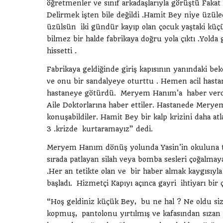
öğretmenler ve sınıf arkadaşlarıyla görüştü Fakat
Delirmek işten bile değildi .Hamit Bey niye üzüle
üzülsün iki gündür kayıp olan çocuk yaştaki küç
bilmez bir halde fabrikaya doğru yola çıktı .Yolda 
hissetti .
Fabrikaya geldiğinde giriş kapısının yanındaki be
ve onu bir sandalyeye oturttu . Hemen acil hasta
hastaneye götürdü. Meryem Hanım'a haber verdil
Aile Doktorlarına haber ettiler. Hastanede Merye
konuşabildiler. Hamit Bey bir kalp krizini daha
3 .krizde kurtaramayız” dedi.
Meryem Hanım dönüş yolunda Yasin'in okuluna tek
sırada patlayan silah veya bomba sesleri çoğalmaya
.Her an tetikte olan ve bir haber almak kaygısıy
başladı. Hizmetçi Kapıyı açınca gayri ihtiyarı bir çı
“Hoş geldiniz küçük Bey, bu ne hal ? Ne oldu siz
kopmuş, pantolonu yırtılmış ve kafasından sıza