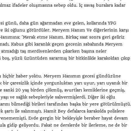
lmaz ifadeler oluşmasına sebep oldu. İç savaş buralara kadar
tesi günü, daha gün ağarmadan eve gelen, kollarında YPG
nı ve iki oğlunu götürdüler. Meryem Hanım Ve diğerlerinin karşı
Hanımına: 'Merak etme Hanım. Birkaç saat sonra geri geliriz
olmadı. Kabus gibi karanlık geçen gecenin sabahında Meryem
 atmadığı taş merdivenlerden çıkarken başına neler
ri boş, yüzü üzüntüden sararmış bir bitkinlikle karakoldan çıkıp
dan hiçbir haber yoktu. Meryem Hanımın gecesi gündüzüne
 bir çaresizlik içinde yorgunluktan yarı uyur, yarı uyanık bir
de sanki 20 yaş birden çökmüş, avurtları kemiklerine geçmiş,
şı ve sağlık sebepleriyle salıvermişlerdi. Diğer iki oğlu
rını bilmediği birileri tarafından başka bir yere götürülmüştü
şartı ile salınmıştı. Hamit Bey defalarca karakolda polislere
ğrenememişti. Evde gergin bir bekleyişle beraber hayat devam
la gidip geliyordu. Fakat ne derslerde bir ilerleme, ne de bir