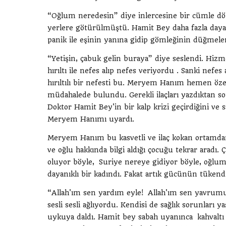
“Oğlum neredesin” diye inlercesine bir cümle dök
yerlere götürülmüştü. Hamit Bey daha fazla day
panik ile eşinin yanına gidip gömleğinin düğmeleri
“Yetişin, çabuk gelin buraya” diye seslendi. Hizm
hırıltı ile nefes alıp nefes veriyordu . Sanki ne
hırıltılı bir nefesti bu. Meryem Hanım hemen özel
müdahalede bulundu. Gerekli ilaçları yazdıktan so
Doktor Hamit Bey'in bir kalp krizi geçirdiğini ve
Meryem Hanımı uyardı.
Meryem Hanım bu kasvetli ve ilaç kokan ortamd
ve oğlu hakkında bilgi aldığı çocuğu tekrar aradı. 
oluyor böyle, Suriye nereye gidiyor böyle, oğlum
dayanıklı bir kadındı. Fakat artık gücünün tükendi
“Allah'ım sen yardım eyle! Allah'ım sen yavrumu 
sesli sesli ağlıyordu. Kendisi de sağlık sorunları ya
uykuya daldı. Hamit bey sabah uyanınca kahvaltı