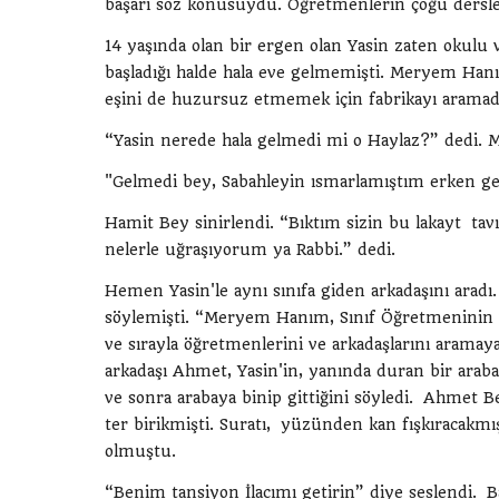
başarı söz konusuydu. Öğretmenlerin çoğu dersl
14 yaşında olan bir ergen olan Yasin zaten okulu
başladığı halde hala eve gelmemişti. Meryem Han
eşini de huzursuz etmemek için fabrikayı arama
“Yasin nerede hala gelmedi mi o Haylaz?” dedi. 
"Gelmedi bey, Sabahleyin ısmarlamıştım erken gel
Hamit Bey sinirlendi. “Bıktım sizin bu lakayt ta
nelerle uğraşıyorum ya Rabbi.” dedi.
Hemen Yasin'le aynı sınıfa giden arkadaşını aradı
söylemişti. “Meryem Hanım, Sınıf Öğretmeninin ve 
ve sırayla öğretmenlerini ve arkadaşlarını aramay
arkadaşı Ahmet, Yasin'in, yanında duran bir araba
ve sonra arabaya binip gittiğini söyledi. Ahmet 
ter birikmişti. Suratı, yüzünden kan fışkıracakm
olmuştu.
“Benim tansiyon İlacımı getirin” diye seslendi. Ba