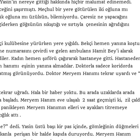
 Yasin'in nereye gittiği hakkında hiçbir malumat edinemedi.
ceğini şaşırmıştı. Meçhul bir yere götürülen iki oğluna mı
ük oğluna mı üzülsün, bilemiyordu. Çaresiz ne yapacağını
giderken göğsünün sıkıştığı ve sırtıyla çenesinin ağrıdığını
kçi kulübesine yürürken yere yığıldı. Bekçi hemen yanına koştu
ne numarasını çevirdi ve gelen ambulans Hamit Bey'i alarak
er. Kadın hemen şoförü çağırarak hastaneye gitti. Hastanede
m hanımı eşinin yanına almadılar. Doktorla sadece koridorda
 atlatmış görünüyordu. Doktor Meryem Hanımı tekrar uyardı ve 
rar uğradı. Hala bir haber yoktu. Bu arada uzaklarda arada
 başladı. Meryem Hanım eve ulaşalı 2 saat geçmişti ki, zil çald
la panikleyen Meryem Hanımın elleri ve ayakları titremeye
ğlık attı .
e?” dedi. Yasin üstü başı kir pas içinde, gömleğinin düğmeleri
n kanla perişan bir halde kapıda duruyordu. Meryem Hanım