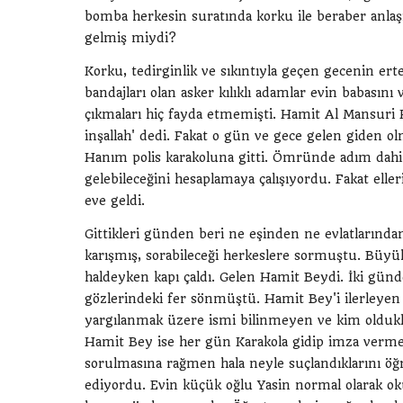
bomba herkesin suratında korku ile beraber anlaşı
gelmiş miydi?
Korku, tedirginlik ve sıkıntıyla geçen gecenin er
bandajları olan asker kılıklı adamlar evin babası
çıkmaları hiç fayda etmemişti. Hamit Al Mansuri 
inşallah' dedi. Fakat o gün ve gece gelen giden 
Hanım polis karakoluna gitti. Ömründe adım dahi
gelebileceğini hesaplamaya çalışıyordu. Fakat elle
eve geldi.
Gittikleri günden beri ne eşinden ne evlatların
karışmış, sorabileceği herkeslere sormuştu. Büyük
haldeyken kapı çaldı. Gelen Hamit Beydi. İki gün
gözlerindeki fer sönmüştü. Hamit Bey'i ilerleyen ya
yargılanmak üzere ismi bilinmeyen ve kim oldukla
Hamit Bey ise her gün Karakola gidip imza vermek 
sorulmasına rağmen hala neyle suçlandıklarını ö
ediyordu. Evin küçük oğlu Yasin normal olarak oku