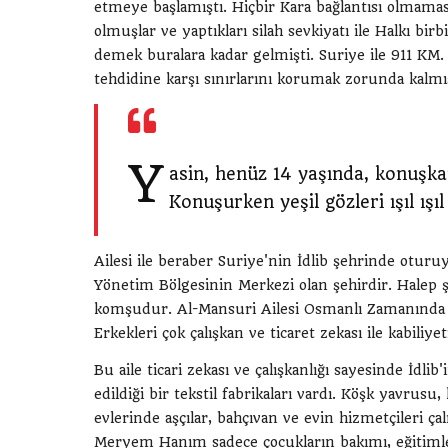
etmeye başlamıştı. Hiçbir Kara bağlantısı olmama
olmuşlar ve yaptıkları silah sevkiyatı ile Halkı bi
demek buralara kadar gelmişti. Suriye ile 911 KM. S
tehdidine karşı sınırlarını korumak zorunda kalm
Y
asin, henüz 14 yaşında, konuşka
Konuşurken yeşil gözleri ışıl ışıl
Ailesi ile beraber Suriye'nin İdlib şehrinde oturu
Yönetim Bölgesinin Merkezi olan şehirdir. Halep 
komşudur. Al-Mansuri Ailesi Osmanlı Zamanında İ
Erkekleri çok çalışkan ve ticaret zekası ile kabiliye
Bu aile ticari zekası ve çalışkanlığı sayesinde İdlib
edildiği bir tekstil fabrikaları vardı. Köşk yavru
evlerinde aşçılar, bahçıvan ve evin hizmetçileri 
Meryem Hanım sadece çocukların bakımı, eğitimler