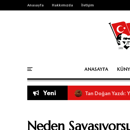
Anasayfa
Hakkımızda
İletişim
ANASAYFA
KÜNY
Yeni
Doğru Nefesle Düşünce
Tan Doğan Yazdı: 
Orkun Cabi Yazdı: 
Orkun Cabi Yazdı:
Sosyal Medyanın As
Eleştirel Bir Bakı
Kitap mı Yazdınız? 
Neden Savaşıyorsu