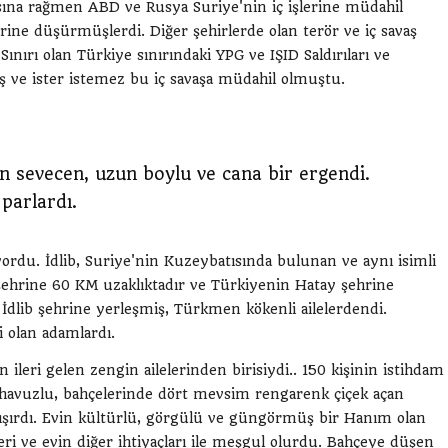
sına rağmen ABD ve Rusya Suriye'nin iç işlerine müdahil
rbirine düşürmüşlerdi. Diğer şehirlerde olan terör ve iç savaş
ınırı olan Türkiye sınırındaki YPG ve IŞID Saldırıları ve
ış ve ister istemez bu iç savaşa müdahil olmuştu.
n sevecen, uzun boylu ve cana bir ergendi.
 parlardı.
yordu. İdlib, Suriye'nin Kuzeybatısında bulunan ve aynı isimli
şehrine 60 KM uzaklıktadır ve Türkiyenin Hatay şehrine
dlib şehrine yerleşmiş, Türkmen kökenli ailelerdendi.
ti olan adamlardı.
'in ileri gelen zengin ailelerinden birisiydi.. 150 kişinin istihdam
su, havuzlu, bahçelerinde dört mevsim rengarenk çiçek açan
çalışırdı. Evin kültürlü, görgülü ve güngörmüş bir Hanım olan
i ve evin diğer ihtiyaçları ile meşgul olurdu. Bahçeye düşen