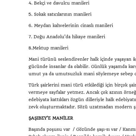
4. Bekçi ve davulcu manileri
5. Sokak satıcılarının manileri
6. Meydan kahvelerinin cinaslı manileri
7. Doğu Anadolu’da hikaye manileri
8.Mektup manileri
Mani türünü seslendirenler halk içinde yaşayan âşık
gücünde insanlar da olabilir. Günlük yaşamda karşıl
umut ya da umutsuzluk mani söylemeye sebep ola
Türk şairlerini mani türü etkilediği için birçok şa
vermeye sayfalar yetmez. Ancak çok azının örneğini
edebiyata kattıkları özgün dilleriyle halk edebiya
zevk oluşturmaktadır. Sözü uzatmadan modern şiir
ŞAŞIBEY’E MANİLER
Başında poşusu var / Gözünde şaşı-sı var / Kanma