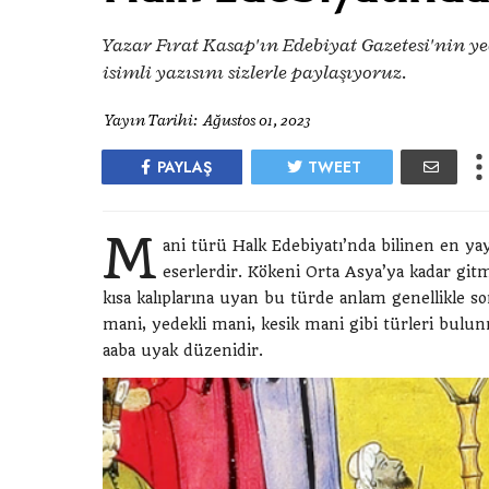
Yazar Fırat Kasap'ın Edebiyat Gazetesi'nin 
isimli yazısını sizlerle paylaşıyoruz.
Yayın Tarihi:
Ağustos 01, 2023
PAYLAŞ
TWEET
M
ani türü Halk Edebiyatı’nda bilinen en ya
eserlerdir. Kökeni Orta Asya’ya kadar git
kısa kalıplarına uyan bu türde anlam genellikle son
mani, yedekli mani, kesik mani gibi türleri bulunm
aaba uyak düzenidir.