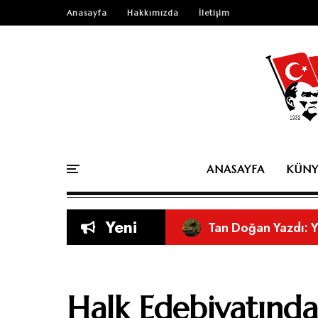
Anasayfa
Hakkımızda
İletişim
ANASAYFA
KÜNY
Yeni
Orkun Cabi Yazdı: 
Orkun Cabi Yazdı:
Sosyal Medyanın As
Eleştirel Bir Bakı
Doğru Nefesle Düşü
Kitap mı Yazdınız? 
Halk Edebiyatınd