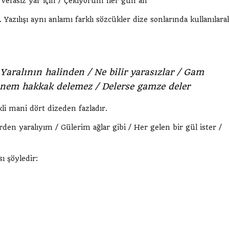
vefasız yar için / Çekiyorum her gün ah
Yazılışı aynı anlamı farklı sözcükler dize sonlarında kullanılara
 Yaralının halinden / Ne bilir yarasızlar / Gam
inem hakkak delemez / Delerse gamze deler
li mani dört dizeden fazladır.
rden yaralıyım / Gülerim ağlar gibi / Her gelen bir gül ister /
ı şöyledir: