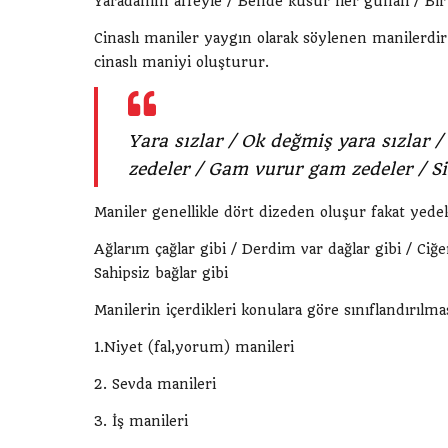
Yaradanım affeyle / Bende kusur her günah / Bir 
Cinaslı maniler yaygın olarak söylenen manilerdir. 
cinaslı maniyi oluşturur.
Yara sızlar / Ok değmiş yara sızlar /
zedeler / Gam vurur gam zedeler / S
Maniler genellikle dört dizeden oluşur fakat yedek
Ağlarım çağlar gibi / Derdim var dağlar gibi / Ciğe
Sahipsiz bağlar gibi
Manilerin içerdikleri konulara göre sınıflandırılmas
1.Niyet (fal,yorum) manileri
2. Sevda manileri
3. İş manileri