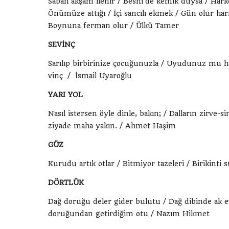
Sabah akşam ilenir / Besni’de kemik duysa / Hark
Önümüze attığı / İçi sancılı ekmek / Gün olur har
Boynuna ferman olur / Ülkü Tamer
SEVİNÇ
Sarılıp birbirinize çocuğunuzla / Uyudunuz mu hiç
vinç / İsmail Uyaroğlu
YARI YOL
Nasıl istersen öyle dinle, bakın; / Dalların zirve-
ziyade maha yakın. / Ahmet Haşim
GÜZ
Kurudu artık otlar / Bitmiyor tazeleri / Birikinti
DÖRTLÜK
Dağ doruğu deler gider bulutu / Dağ dibinde ak e
doruğundan getirdiğim otu / Nazım Hikmet