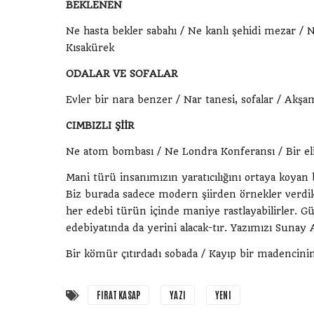
BEKLENEN
Ne hasta bekler sabahı / Ne kanlı şehidi mezar / 
Kısakürek
ODALAR VE SOFALAR
Evler bir nara benzer / Nar tanesi, sofalar / Akşam
CIMBIZLI ŞİİR
Ne atom bombası / Ne Londra Konferansı / Bir e
Mani türü insanımızın yaratıcılığını ortaya koyan 
Biz burada sadece modern şiirden örnekler verdi
her edebi türün içinde maniye rastlayabilirler. 
edebiyatında da yerini alacak-tır. Yazımızı Sunay A
Bir kömür çıtırdadı sobada / Kayıp bir madencinin 
FIRAT KASAP
YAZI
YENI