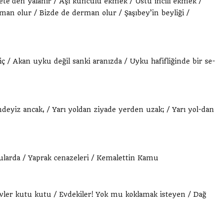
ete’den yalanır / Aşı küncülü ekmek / Üstü incili ekmek /
man olur / Bizde de derman olur / Şaşıbey’in beyliği /
 / Akan uyku değil sanki aranızda / Uyku hafifliğinde bir se-
sindeyiz ancak, / Yarı yoldan ziyade yerden uzak; / Yarı yol-dan
 sularda / Yaprak cenazeleri / Kemalettin Kamu
vler kutu kutu / Evdekiler! Yok mu koklamak isteyen / Dağ