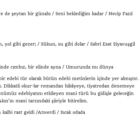
Ne de şeytan bir günahı / Seni beklediğim kadar / Necip Fazıl
, yol gibi gezer; / Sükun, su gibi dolar / Sabri Esat Siyavuşgil
linde cımbız, bir elinde ayna / Umurunda mı dünya
bir edebi tür olarak bütün edebi metinlerin içinde yer almıştır.
k. Dikkatli okur-lar romandan hikâyeye, tiyatrodan denemeye
Günümüz edebiyatını etkileyen mani türü bu gidişle geleceğin
kın’ın mani tarzındaki şiiriyle bitirelim.
kalbi rast geldi /Atıverdi / Sıcak odada