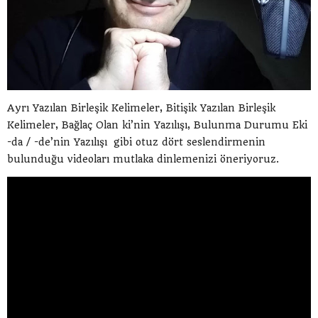
Ayrı Yazılan Birleşik Kelimeler, Bitişik Yazılan Birleşik
Kelimeler, Bağlaç Olan ki’nin Yazılışı, Bulunma Durumu Eki
-da / -de’nin Yazılışı gibi otuz dört seslendirmenin
bulunduğu videoları mutlaka dinlemenizi öneriyoruz.