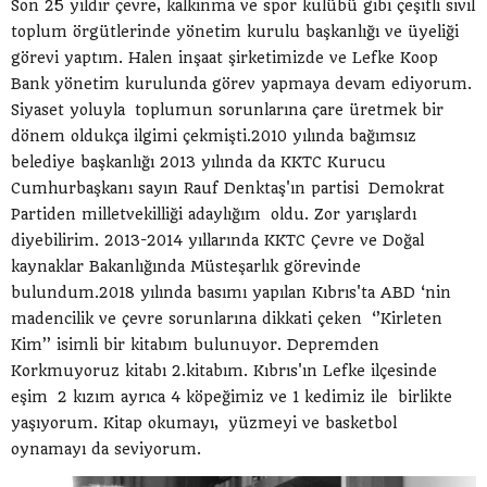
Son 25 yıldır çevre, kalkınma ve spor kulübü gibi çeşitli sivil
toplum örgütlerinde yönetim kurulu başkanlığı ve üyeliği
görevi yaptım. Halen inşaat şirketimizde ve Lefke Koop
Bank yönetim kurulunda görev yapmaya devam ediyorum.
Siyaset yoluyla toplumun sorunlarına çare üretmek bir
dönem oldukça ilgimi çekmişti.2010 yılında bağımsız
belediye başkanlığı 2013 yılında da KKTC Kurucu
Cumhurbaşkanı sayın Rauf Denktaş'ın partisi Demokrat
Partiden milletvekilliği adaylığım oldu. Zor yarışlardı
diyebilirim. 2013-2014 yıllarında KKTC Çevre ve Doğal
kaynaklar Bakanlığında Müsteşarlık görevinde
bulundum.2018 yılında basımı yapılan Kıbrıs'ta ABD ‘nin
madencilik ve çevre sorunlarına dikkati çeken ‘’Kirleten
Kim’’ isimli bir kitabım bulunuyor. Depremden
Korkmuyoruz kitabı 2.kitabım. Kıbrıs'ın Lefke ilçesinde
eşim 2 kızım ayrıca 4 köpeğimiz ve 1 kedimiz ile birlikte
yaşıyorum. Kitap okumayı, yüzmeyi ve basketbol
oynamayı da seviyorum.