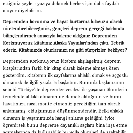
ettiğiniz şeyleri yazıya dökmek herkes için daha faydalı
oluyor diyebilirim.
Depremden korunma ve hayat kurtarma kılavuzu olarak
nitelendirebileceğimiz, gençleri deprem gerçeği hakkında
bilinçlendirmek amacıyla kaleme aldığınız Depremden
Korkmuyoruz kitabınız Alaska Yayınları’ndan çıktı. Tebrik
ederiz. Kitabınızda okurlarınızı ne gibi sürprizler bekliyor?
Depremden Korkmuyoruz kitabını alışılagelmiş deprem
kitaplarından farklı bir kitap olarak kaleme almaya özen
gösterdim. Kitabının ilk sayfalarına ahlaklı olmak ve açgözlü
olmamak ile ilgili yazılarla başladım. Bununla başlamamın
sebebi Türkiye'de depremler vesilesi ile yaşanan ölümlerin
temelinde ahlaklı olmanın ne demek olduğunu ve bunu
hayatımıza nasıl monte etmemiz gerektiğini tam olarak
anlamamış olduğumuzu düşünmemdendir. Belki ahlaklı
olmanın iş yaşamımızda hangi anlama geldiğini iyice
öğrenirsek bunu depreme dayanıklı sağlam bina inşa etme
aşamalarında da kullanabilir bu yolla ölümleri de azaltabilir