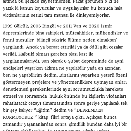
altında bu şekilde kaybetmemeli. Fakat görünen o ki ne
yazık ki kanun koyucular ve uygulayıcılar bu konuda hala
vicdanlarının sesini tam manası ile dinleyemiyorlar.
1999 Gölcük, 2003 Bingöl ve 2011 Van ve 2020 İzmir
depremlerinde bina sahipleri, müteahhitler, mühendisler ve
fenni mesuller 'bilinçli taksirle ölüme neden olmaktan'
yargılandı. Ancak ya beraat ettirildi ya da ödül gibi cezalar
verildi. Halbuki olması gereken olası kast ile
yargılanmalarıydı. Son olarak 6 Şubat depreminde de ayni
endişeleri yaşarken aklıma ne yapılabilir yada en azından
ben ne yapabilirim dedim. Binalarını yaparken yeterli özeni
göstermeyen projelere ve yönetmenliklere uymayan onları
denetlemesi gerekenlerinde ayni sorumsuzlukla harekete
etmesi ve sonrasında hukuk önünde bu kişilerin vicdanları
rahatlatacak cezayı almamasından sonra geriye yapılacak tek
bir şey kalıyor ‘’Eğitim’’ dedim ve ‘’DEPREMDEN
KORMUYORUZ ‘’ kitap fikri ortaya çıktı. Açıkçası bunca
zamandır yaşananlardan sonra şimdilik bundan daha iyi bir