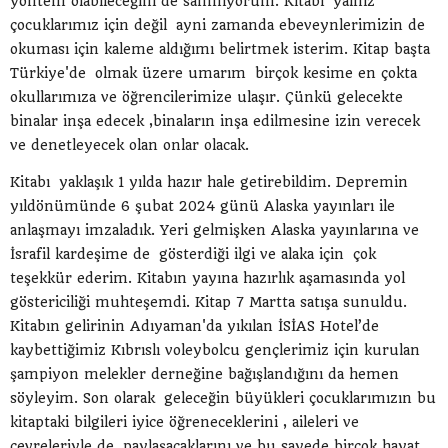
yöntem olabileceğini de sanmıyorum. Kitabı yalnız
çocuklarımız için değil ayni zamanda ebeveynlerimizin de
okuması için kaleme aldığımı belirtmek isterim. Kitap başta
Türkiye'de olmak üzere umarım birçok kesime en çokta
okullarımıza ve öğrencilerimize ulaşır. Çünkü gelecekte
binalar inşa edecek ,binaların inşa edilmesine izin verecek
ve denetleyecek olan onlar olacak.
Kitabı yaklaşık 1 yılda hazır hale getirebildim. Depremin
yıldönümünde 6 şubat 2024 günü Alaska yayınları ile
anlaşmayı imzaladık. Yeri gelmişken Alaska yayınlarına ve
İsrafil kardeşime de gösterdiği ilgi ve alaka için çok
teşekkür ederim. Kitabın yayına hazırlık aşamasında yol
göstericiliği muhteşemdi. Kitap 7 Martta satışa sunuldu.
Kitabın gelirinin Adıyaman'da yıkılan İSİAS Hotel’de
kaybettiğimiz Kıbrıslı voleybolcu gençlerimiz için kurulan
şampiyon melekler derneğine bağışlandığını da hemen
söyleyim. Son olarak geleceğin büyükleri çocuklarımızın bu
kitaptaki bilgileri iyice öğreneceklerini , aileleri ve
çevreleriyle de paylaşacaklarını ve bu sayede birçok hayat